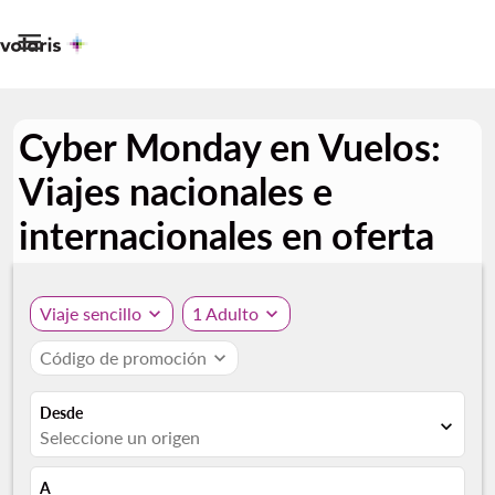

Cyber Monday en Vuelos:
Viajes nacionales e
internacionales en oferta
Viaje sencillo
expand_more
1 Adulto
expand_more
Código de promoción
expand_more
Desde
expand_more
Seleccione un origen
A