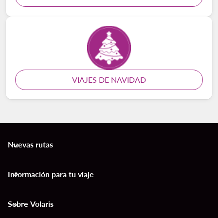
VIAJES DE NAVIDAD
Nuevas rutas
keyboard_arrow_down
Información para tu viaje
keyboard_arrow_down
Sobre Volaris
keyboard_arrow_down