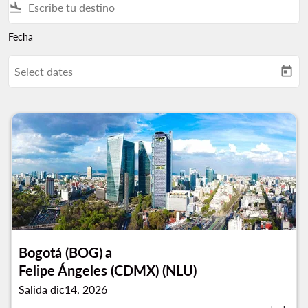
flight_land
Fecha
Select dates
today
Bogotá (BOG)
a
Felipe Ángeles (CDMX) (NLU)
Salida dic14, 2026