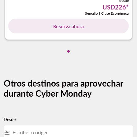
desde
USD226
*
Sencillo
|
Clase Económica
Reserva ahora
Mostrando cmp-pagination-s
Otros destinos para aprovechar
durante Cyber Monday
Desde
flight_takeoff