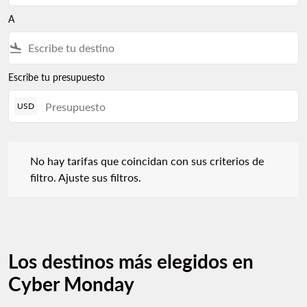
A
flight_land
Escribe tu presupuesto
USD
No hay tarifas que coincidan con sus criterios de filtro. Ajuste s
No hay tarifas que coincidan con sus criterios de
filtro. Ajuste sus filtros.
Los destinos más elegidos en
Cyber Monday