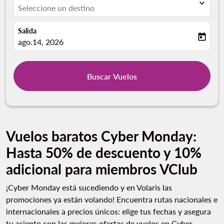
expand_more
Seleccione un destino
Salida
today
fc-booking-departure-date-aria-label
ago.14, 2026
Buscar Vuelos
Vuelos baratos Cyber Monday:
Hasta 50% de descuento y 10%
adicional para miembros VClub
¡Cyber Monday está sucediendo y en Volaris las
promociones ya están volando! Encuentra rutas nacionales e
internacionales a precios únicos: elige tus fechas y asegura
tu asiento con las mejores ofertas de vuelos en Cyber