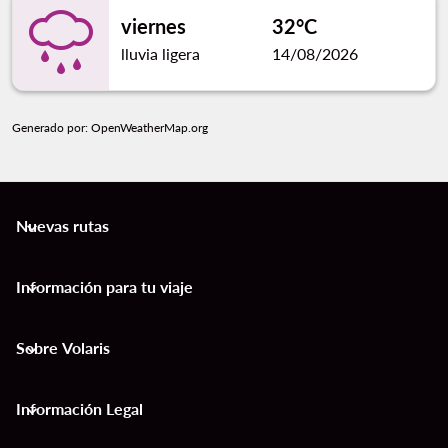
viernes
32°C
lluvia ligera
14/08/2026
Generado por
: OpenWeatherMap.org
Nuevas rutas
keyboard_arrow_down
Información para tu viaje
keyboard_arrow_down
Sobre Volaris
keyboard_arrow_down
Información Legal
keyboard_arrow_down