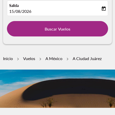
Salida
today
fc-booking-departure-date-aria-label
15/08/2026
Buscar Vuelos
Inicio
Vuelos
A México
A Ciudad Juárez