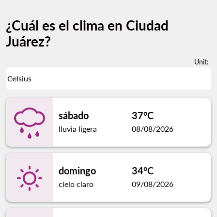
¿Cuál es el clima en Ciudad
Juárez?
Unit
:
Weather unit option Celsius Selected
Celsius
keyboard_arrow_down
sábado
37°C
lluvia ligera
08/08/2026
domingo
34°C
cielo claro
09/08/2026