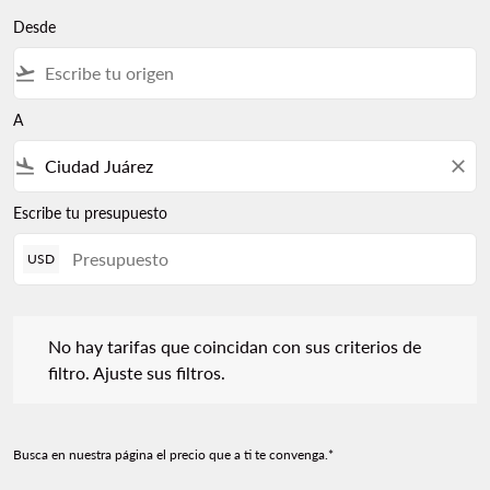
Desde
flight_takeoff
A
flight_land
close
Escribe tu presupuesto
USD
No hay tarifas que coincidan con sus criterios de filtro. Ajuste s
No hay tarifas que coincidan con sus criterios de
filtro. Ajuste sus filtros.
Busca en nuestra página el precio que a ti te convenga.*