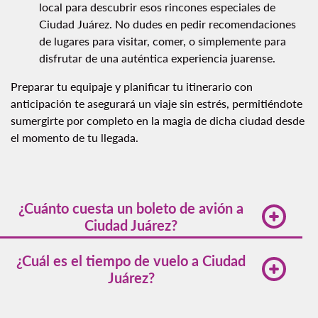
local para descubrir esos rincones especiales de
Ciudad Juárez. No dudes en pedir recomendaciones
de lugares para visitar, comer, o simplemente para
disfrutar de una auténtica experiencia juarense.
Preparar tu equipaje y planificar tu itinerario con
anticipación te asegurará un viaje sin estrés, permitiéndote
sumergirte por completo en la magia de dicha ciudad desde
el momento de tu llegada.
¿Cuánto cuesta un boleto de avión a
Ciudad Juárez?
Los precios de los vuelos a Ciudad de Juárez fluctúan
¿Cuál es el tiempo de vuelo a Ciudad
según la temporada, la demanda y el punto de partida.
Juárez?
Con Volaris, estos vuelos parten de los
. Para
encontrar las mejores ofertas, se recomienda ser
flexible con las fechas de viaje y reservar con
Punto de partida a Ciudad