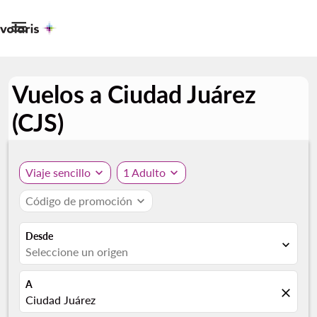

Vuelos a Ciudad Juárez
(CJS)
Viaje sencillo
expand_more
1 Adulto
expand_more
Código de promoción
expand_more
Desde
expand_more
Seleccione un origen
A
close
Ciudad Juárez