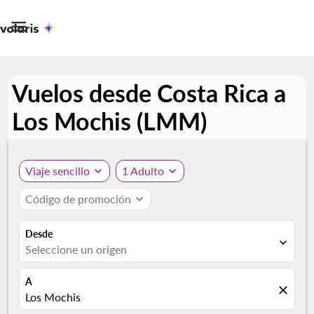

Vuelos desde Costa Rica a
Los Mochis (LMM)
Viaje sencillo
expand_more
1 Adulto
expand_more
Código de promoción
expand_more
Desde
expand_more
Seleccione un origen
A
close
Los Mochis