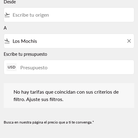
Desde
flight_takeoff
A
flight_land
close
Escribe tu presupuesto
USD
No hay tarifas que coincidan con sus criterios de filtro. Ajuste s
No hay tarifas que coincidan con sus criterios de
filtro. Ajuste sus filtros.
Busca en nuestra página el precio que a ti te convenga.*