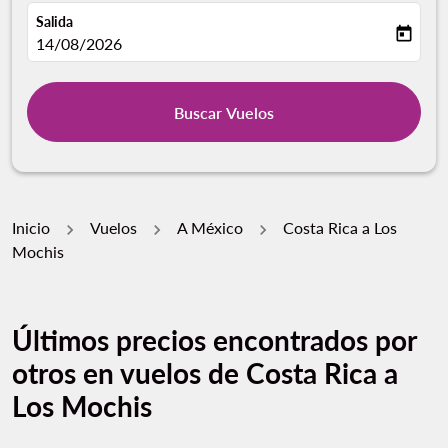
Salida
today
fc-booking-departure-date-aria-label
14/08/2026
Buscar Vuelos
Inicio
Vuelos
A México
Costa Rica a Los
Mochis
Últimos precios encontrados por
otros en vuelos de Costa Rica a
Los Mochis