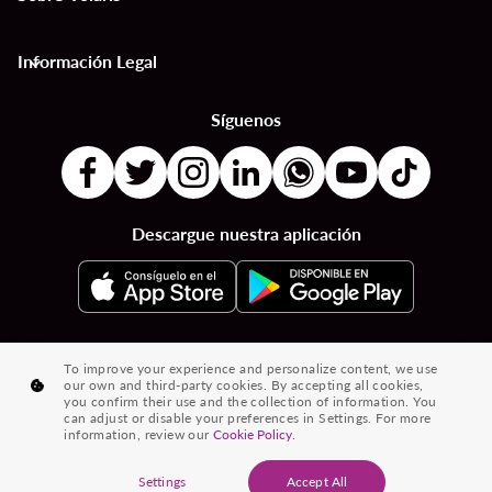
Información Legal
keyboard_arrow_down
Síguenos
Descargue nuestra aplicación
|
|
|
Destinos por Países
Destinos por Ciudades
Vuelos desde País a País
To improve your experience and personalize content, we use
our own and third-party cookies. By accepting all cookies,
|
|
Vuelos de Ciudad a Ciudad
Vuelos de Países a Ciudades
you confirm their use and the collection of information. You
can adjust or disable your preferences in Settings. For more
|
Vuelos desde Ciudades
Vuelos desde Países
information, review our
Cookie Policy.
® 2026 Volaris y su logotipo son marcas registradas de Volaris
Settings
Accept All