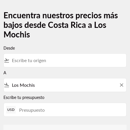
Encuentra nuestros precios más
bajos desde Costa Rica a Los
Mochis
Desde
flight_takeoff
A
flight_land
close
Escribe tu presupuesto
USD
No hay tarifas que coincidan con sus criterios de filtro. Ajuste s