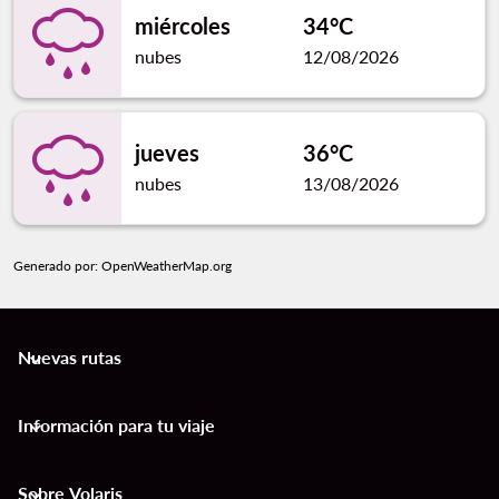
miércoles
34°C
nubes
12/08/2026
jueves
36°C
nubes
13/08/2026
Generado por
: OpenWeatherMap.org
Nuevas rutas
keyboard_arrow_down
Información para tu viaje
keyboard_arrow_down
Sobre Volaris
keyboard_arrow_down