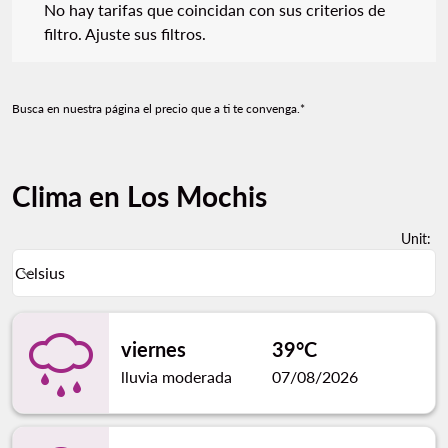
No hay tarifas que coincidan con sus criterios de
filtro. Ajuste sus filtros.
Busca en nuestra página el precio que a ti te convenga.*
Clima en Los Mochis
Unit
:
Weather unit option Celsius Selected
Celsius
keyboard_arrow_down
viernes
39°C
lluvia moderada
07/08/2026