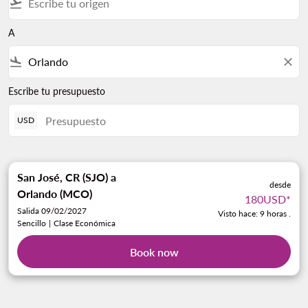
flight_takeoff
A
flight_land
close
Escribe tu presupuesto
USD
San José, CR (SJO)
a
desde
Orlando (MCO)
180USD
*
Salida 09/02/2027
Visto hace: 9 horas .
Sencillo
|
Clase Económica
Book now