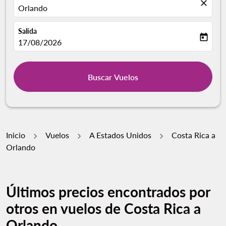
close
Orlando
Salida
today
fc-booking-departure-date-aria-label
17/08/2026
Buscar Vuelos
Inicio
Vuelos
A Estados Unidos
Costa Rica a
Orlando
Últimos precios encontrados por
otros en vuelos de Costa Rica a
Orlando