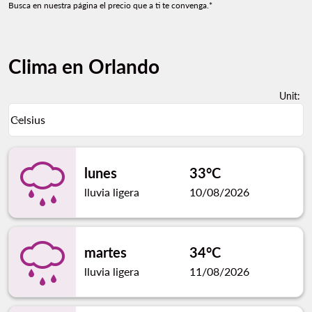
Busca en nuestra página el precio que a ti te convenga.*
Clima en Orlando
Unit
:
Weather unit option Celsius Selected
Celsius
keyboard_arrow_down
lunes
33°C
lluvia ligera
10/08/2026
martes
34°C
lluvia ligera
11/08/2026