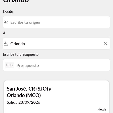
Desde
flight_takeoff
A
flight_land
close
Escribe tu presupuesto
USD
San José, CR (SJO)
a
Orlando (MCO)
Salida 23/09/2026
desde