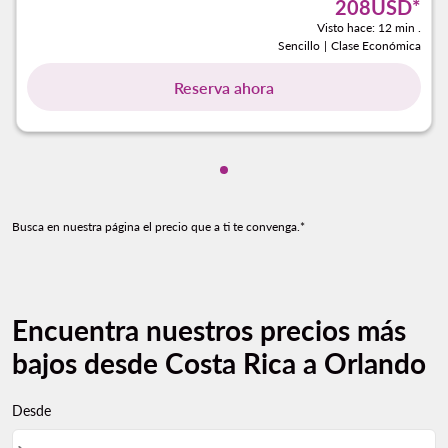
208USD
*
Visto hace: 12 min .
Sencillo
|
Clase Económica
Reserva ahora
Mostrando cmp-pagination-s
Busca en nuestra página el precio que a ti te convenga.*
Encuentra nuestros precios más
bajos desde Costa Rica a Orlando
Desde