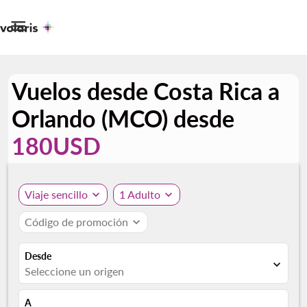

Vuelos desde Costa Rica a
Orlando (MCO) desde
180USD
Viaje sencillo
expand_more
1 Adulto
expand_more
Código de promoción
expand_more
Desde
expand_more
Seleccione un origen
A