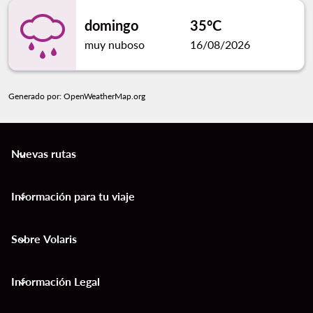
domingo
35°C
muy nuboso
16/08/2026
Generado por
: OpenWeatherMap.org
Nuevas rutas
keyboard_arrow_down
Información para tu viaje
keyboard_arrow_down
Sobre Volaris
keyboard_arrow_down
Información Legal
keyboard_arrow_down