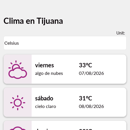
Clima en Tijuana
Unit
:
Weather unit option Celsius Selected
Celsius
keyboard_arrow_down
viernes
33°C
algo de nubes
07/08/2026
sábado
31°C
cielo claro
08/08/2026