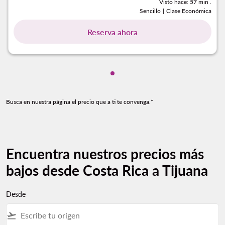
Visto hace: 57 min .
Sencillo
|
Clase Económica
Reserva ahora
Mostrando cmp-pagination-s
Busca en nuestra página el precio que a ti te convenga.*
Encuentra nuestros precios más
bajos desde Costa Rica a Tijuana
Desde
flight_takeoff