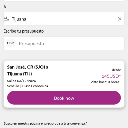
A
flight_land
close
Escribe tu presupuesto
USD
San José, CR (SJO)
a
desde
Tijuana (TIJ)
145USD
*
Salida 03/12/2026
Visto hace: 3 horas .
Sencillo
|
Clase Económica
Book now
Busca en nuestra página el precio que a ti te convenga.*