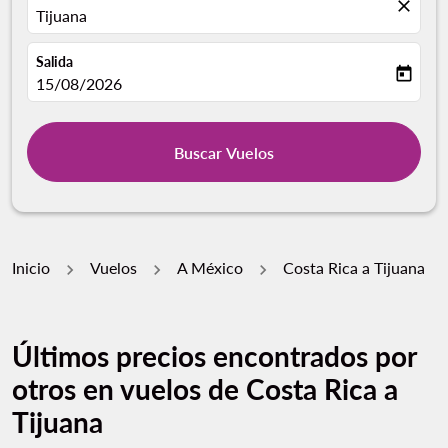
close
Tijuana
Salida
today
fc-booking-departure-date-aria-label
15/08/2026
Buscar Vuelos
Inicio
Vuelos
A México
Costa Rica a Tijuana
Últimos precios encontrados por
otros en vuelos de Costa Rica a
Tijuana