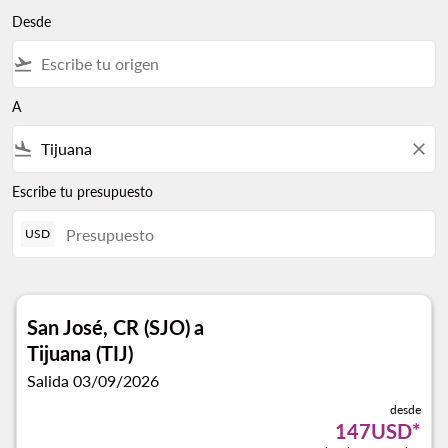
Desde
flight_takeoff
A
flight_land
close
Escribe tu presupuesto
USD
San José, CR (SJO)
a
Tijuana (TIJ)
Salida 03/09/2026
desde
147USD
*