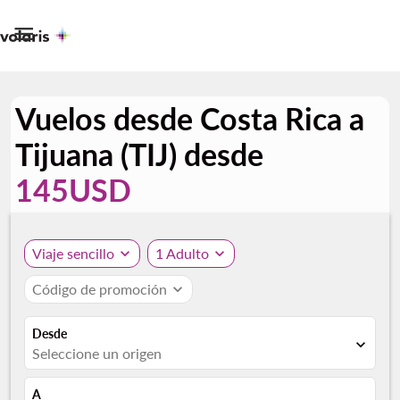

Vuelos desde Costa Rica a
Tijuana (TIJ) desde
145USD
Viaje sencillo
expand_more
1 Adulto
expand_more
Código de promoción
expand_more
Desde
expand_more
Seleccione un origen
A