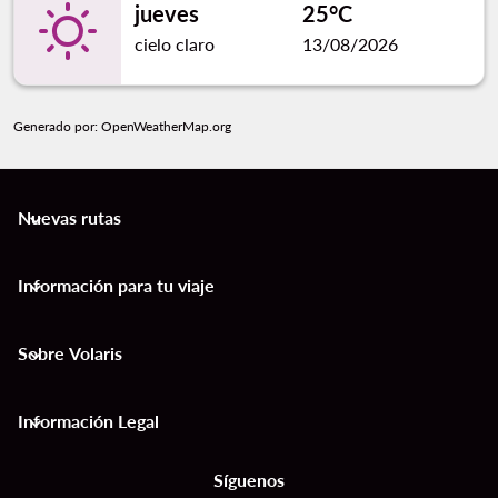
jueves
25°C
cielo claro
13/08/2026
Generado por
: OpenWeatherMap.org
Nuevas rutas
keyboard_arrow_down
Información para tu viaje
keyboard_arrow_down
Sobre Volaris
keyboard_arrow_down
Información Legal
keyboard_arrow_down
Síguenos