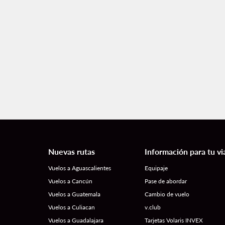
Nuevas rutas
Información para tu vi
Vuelos a Aguascalientes
Equipaje
Vuelos a Cancún
Pase de abordar
Vuelos a Guatemala
Cambio de vuelo
Vuelos a Culiacan
v.club
Vuelos a Guadalajara
Tarjetas Volaris INVEX