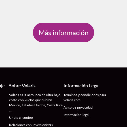
Más información
aje
Sobre Volaris
Información Legal
Volaris es la aerolínea de ultra bajo
Términos y condiciones para
costo con vuelos que cubren
volaris.com
México, Estados Unidos, Costa Rica,
Aviso de privacidad
…
Información legal
Únete al equipo
Relaciones con inversionistas