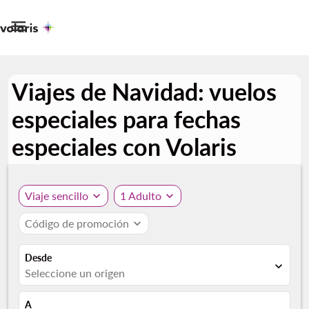

Viajes de Navidad: vuelos
especiales para fechas
especiales con Volaris
Viaje sencillo
expand_more
1 Adulto
expand_more
Código de promoción
expand_more
Desde
expand_more
Seleccione un origen
A