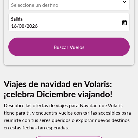
expand_more
Seleccione un destino
Salida
today
fc-booking-departure-date-aria-label
16/08/2026
Buscar Vuelos
Viajes de navidad en Volaris:
¡celebra Diciembre viajando!
Descubre las ofertas de viajes para Navidad que Volaris
tiene para ti, y encuentra vuelos con tarifas accesibles para
reunirte con tus seres queridos o explorar nuevos destinos
en estas fechas tan esperadas.