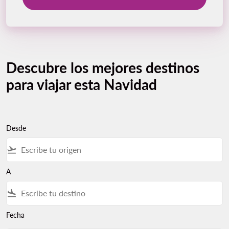
Descubre los mejores destinos
para viajar esta Navidad
Desde
flight_takeoff
A
flight_land
Fecha