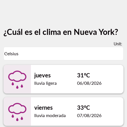
¿Cuál es el clima en Nueva York?
Unit
:
Weather unit option Celsius Selected
Celsius
keyboard_arrow_down
jueves
31°C
lluvia ligera
06/08/2026
viernes
33°C
lluvia moderada
07/08/2026