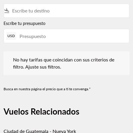
flight_land
Escribe tu presupuesto
USD
No hay tarifas que coincidan con sus criterios de filtro. Ajuste s
No hay tarifas que coincidan con sus criterios de
filtro. Ajuste sus filtros.
Busca en nuestra página el precio que a ti te convenga.*
Vuelos Relacionados
Ciudad de Guatemala - Nueva York