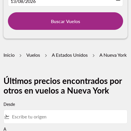
fc-booking-departure-date-aria-label
13/08/2026
Buscar Vuelos
Inicio
Vuelos
A Estados Unidos
A Nueva York
Últimos precios encontrados por
otros en vuelos a Nueva York
Desde
flight_takeoff
A