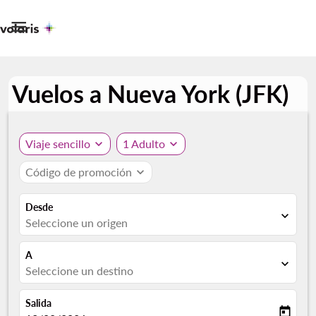

Vuelos a Nueva York (JFK)
Viaje sencillo
expand_more
1 Adulto
expand_more
Código de promoción
expand_more
Desde
expand_more
Seleccione un origen
A
expand_more
Seleccione un destino
Salida
today