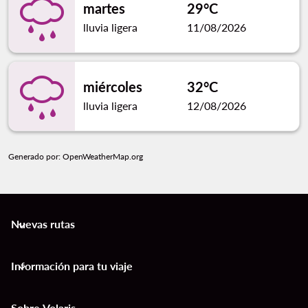
martes
29°C
lluvia ligera
11/08/2026
miércoles
32°C
lluvia ligera
12/08/2026
Generado por
: OpenWeatherMap.org
Nuevas rutas
keyboard_arrow_down
Información para tu viaje
keyboard_arrow_down
Sobre Volaris