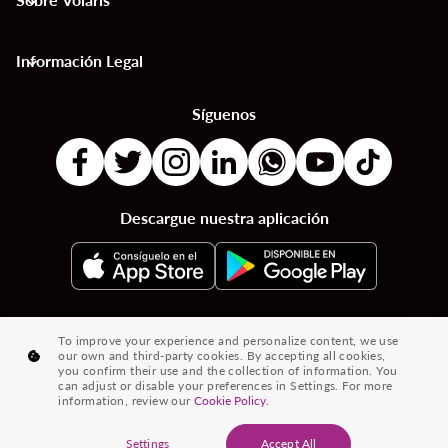
keyboard_arrow_down
Información Legal
keyboard_arrow_down
Síguenos
Descargue nuestra aplicación
|
|
|
Destinos por Países
Destinos por Ciudades
Vuelos desde País a País
To improve your experience and personalize content, we use
our own and third-party cookies. By accepting all cookies,
|
|
Vuelos de Ciudad a Ciudad
Vuelos de Países a Ciudades
you confirm their use and the collection of information. You
can adjust or disable your preferences in Settings. For more
|
Vuelos desde Ciudades
Vuelos desde Países
information, review our
Cookie Policy.
® 2026 Volaris y su logotipo son marcas registradas de Volaris
Settings
Accept All