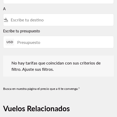
A
flight_land
Escribe tu presupuesto
USD
No hay tarifas que coincidan con sus criterios de filtro. Ajuste s
No hay tarifas que coincidan con sus criterios de
filtro. Ajuste sus filtros.
Busca en nuestra página el precio que a ti te convenga.*
Vuelos Relacionados