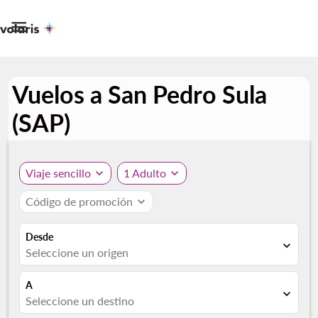

Vuelos a San Pedro Sula
(SAP)
Viaje sencillo
expand_more
1 Adulto
expand_more
Código de promoción
expand_more
Desde
expand_more
Seleccione un origen
A
expand_more
Seleccione un destino