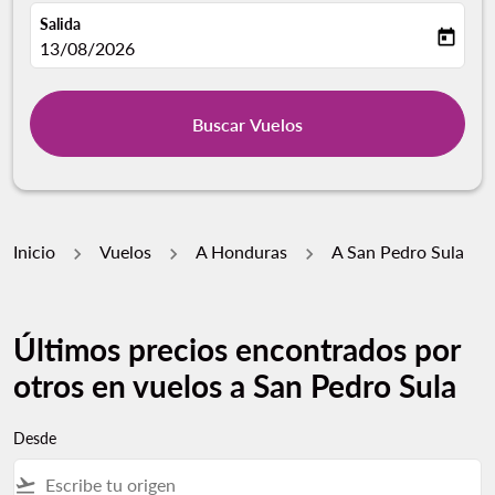
Salida
today
fc-booking-departure-date-aria-label
13/08/2026
Buscar Vuelos
Inicio
Vuelos
A Honduras
A San Pedro Sula
Últimos precios encontrados por
otros en vuelos a San Pedro Sula
Desde
flight_takeoff