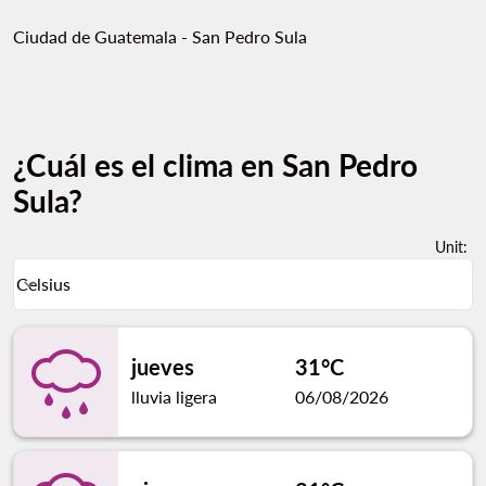
Ciudad de Guatemala - San Pedro Sula
¿Cuál es el clima en San Pedro
Sula?
Unit
:
Weather unit option Celsius Selected
Celsius
keyboard_arrow_down
jueves
31°C
lluvia ligera
06/08/2026