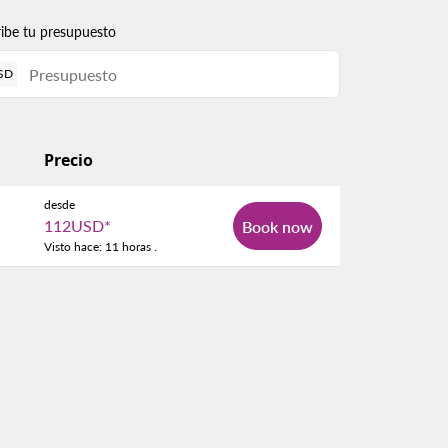
ribe tu presupuesto
SD
Precio
desde
112USD
*
Book now
Visto hace: 11 horas .