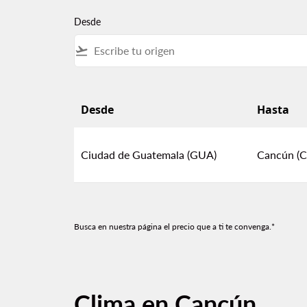
Desde
flight_takeoff
Desde
Hasta
Encuentra nuestros precios más bajos desd
Ciudad de Guatemala (GUA)
Cancún (
Busca en nuestra página el precio que a ti te convenga.*
Clima en Cancún