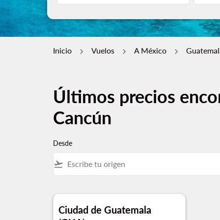
Inicio
Vuelos
A México
Guatemal
Últimos precios enco
Cancún
Desde
flight_takeoff
Ciudad de Guatemala