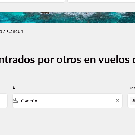
a a Cancún
ntrados por otros en vuelos
A
Esc
flight_land
close
U