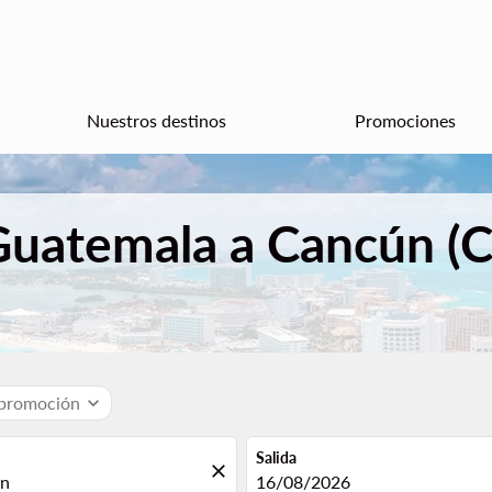
Nuestros destinos
Promociones
Guatemala a Cancún (
 promoción
expand_more
Salida
close
fc-booking-departure-date-aria
16/08/2026