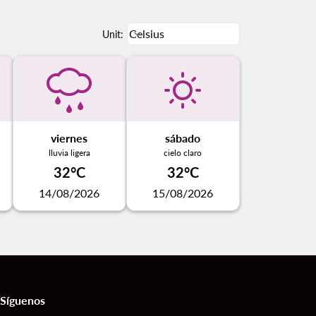
Weather unit option Celsius Select
Celsius
keyboard_arrow_down
Unit
:
viernes
sábado
lluvia ligera
cielo claro
32°C
32°C
14/08/2026
15/08/2026
Síguenos