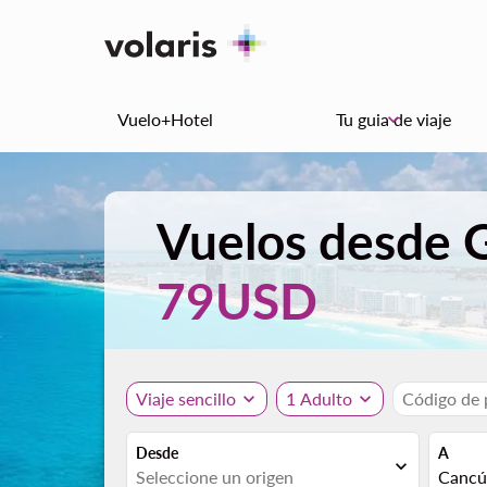
Vuelo+Hotel
Tu guia de viaje
keyboard_arrow_down
Vuelos desde 
79USD
Viaje sencillo
expand_more
1 Adulto
expand_more
Código de
Desde
A
expand_more