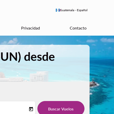
keyboard_arrow_down
Guatemala
-
Español
Privacidad
Contacto
CUN) desde
Buscar Vuelos
today
-label