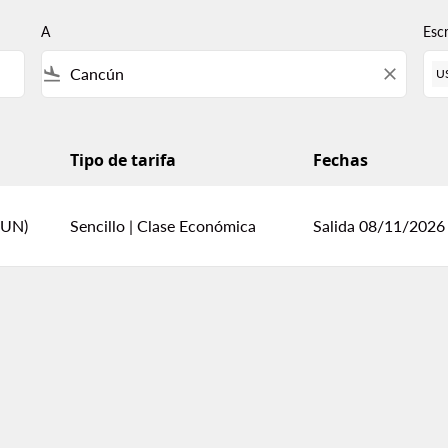
A
Esc
flight_land
close
U
Tipo de tarifa
Fechas
e Guatemala a Cancún
CUN)
Sencillo
|
Clase Económica
Salida 08/11/2026