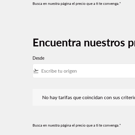
Busca en nuestra página el precio que a ti te convenga.*
Encuentra nuestros p
Desde
flight_takeoff
No hay tarifas que coincidan con sus criterios de f
No hay tarifas que coincidan con sus criterios
Busca en nuestra página el precio que a ti te convenga.*