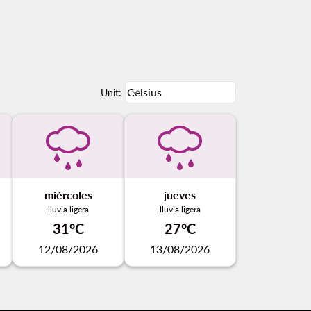
Weather unit option Celsius Select
Celsius
keyboard_arrow_down
Unit
:
miércoles
jueves
lluvia ligera
lluvia ligera
31°C
27°C
12/08/2026
13/08/2026