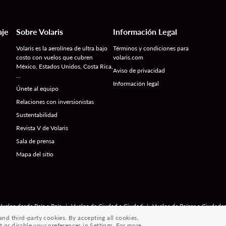
aje
Sobre Volaris
Información Legal
Volaris es la aerolínea de ultra bajo
Términos y condiciones para
costo con vuelos que cubren
volaris.com
México, Estados Unidos, Costa Rica,
Aviso de privacidad
…
Información legal
Únete al equipo
Relaciones con inversionistas
Sustentabilidad
Revista V de Volaris
Sala de prensa
Mapa del sitio
|
|
Vuelos desde País a País
Vuelos de Ciudad a Ciudad
Vuelos de Países a Ciudade
d third-party cookies. By accepting all cookies,
® 2026 Volaris y su logotipo son marcas registradas de Volaris
t or disable your preferences in Settings. For more