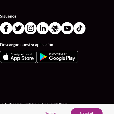
Síguenos
Descargue nuestra aplicación
|
|
s
Vuelos desde Ciudades
Vuelos desde Países
Settings
Accept All