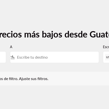
recios más bajos desde Gua
A
Esc
flight_land
U
iltro. Ajuste sus filtros.
 de filtro. Ajuste sus filtros.