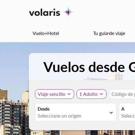
Vuelo+Hotel
Tu guia de viaje
keyboard_arrow_down
Vuelos desde 
Viaje sencillo
expand_more
1 Adulto
expand_more
Código de
Desde
A
expand_more