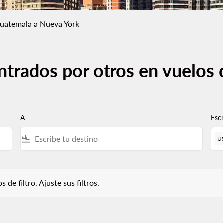
uatemala a Nueva York
ntrados por otros en vuelos
A
Esc
flight_land
U
iltro. Ajuste sus filtros.
 de filtro. Ajuste sus filtros.