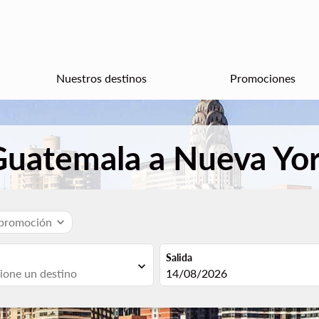
Nuestros destinos
Promociones
Guatemala a Nueva Yor
 promoción
expand_more
Salida
expand_more
fc-booking-departure-date-aria
14/08/2026