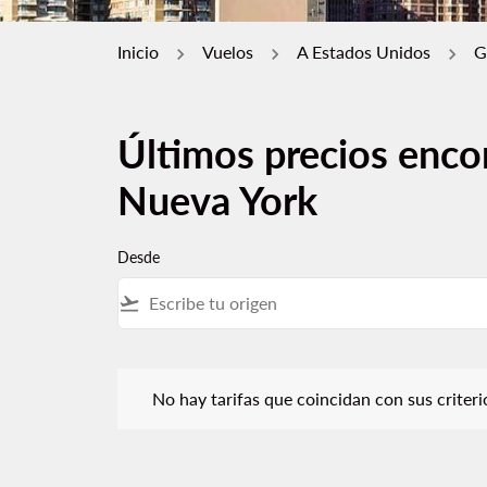
Inicio
Vuelos
A Estados Unidos
G
Últimos precios enco
Nueva York
Desde
flight_takeoff
No hay tarifas que coincidan con sus criterios de f
No hay tarifas que coincidan con sus criterios