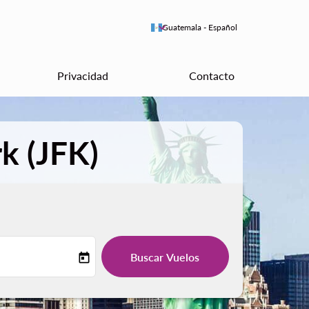
keyboard_arrow_down
Guatemala
-
Español
Privacidad
Contacto
k (JFK)
Buscar Vuelos
today
-label