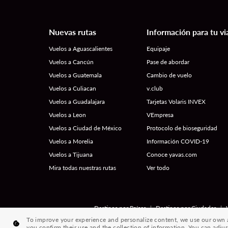
Nuevas rutas
Información para tu vi
Vuelos a Aguascalientes
Equipaje
Vuelos a Cancún
Pase de abordar
Vuelos a Guatemala
Cambio de vuelo
Vuelos a Culiacan
v.club
Vuelos a Guadalajara
Tarjetas Volaris INVEX
Vuelos a Leon
VEmpresa
Vuelos a Ciudad de México
Protocolo de bioseguridad
Vuelos a Morelia
Información COVID-19
Vuelos a Tijuana
Conoce yavas.com
Mira todas nuestras rutas
Ver todo
|
|
Destinos por Países
Destinos por Ciudades
To improve your experience and personalize content, we use our own an
you confirm their use and the collection of information. You can adjus