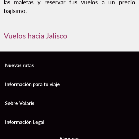
las maletas y reservar tus vuelos a un precio
bajísimo.
Vuelos hacia Jalisco
Nuevas rutas
keyboard_arrow_down
Información para tu viaje
keyboard_arrow_down
Sobre Volaris
keyboard_arrow_down
Información Legal
keyboard_arrow_down
Síguenos