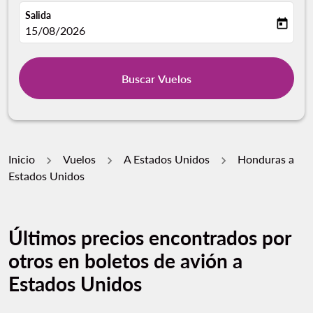
Salida
today
fc-booking-departure-date-aria-label
15/08/2026
Buscar Vuelos
Inicio
Vuelos
A Estados Unidos
Honduras a
Estados Unidos
Últimos precios encontrados por
otros en boletos de avión a
Estados Unidos