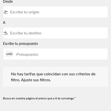
Desde
flight_takeoff
A
flight_land
Escribe tu presupuesto
USD
No hay tarifas que coincidan con sus criterios de filtro. Ajuste s
No hay tarifas que coincidan con sus criterios de
filtro. Ajuste sus filtros.
Busca en nuestra página el precio que a ti te convenga.*