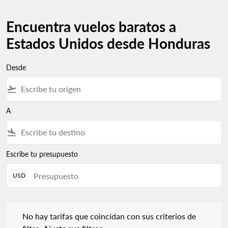
Encuentra vuelos baratos a
Estados Unidos desde Honduras
Desde
flight_takeoff
A
flight_land
Escribe tu presupuesto
USD
No hay tarifas que coincidan con sus criterios de filtro. Ajuste s
No hay tarifas que coincidan con sus criterios de