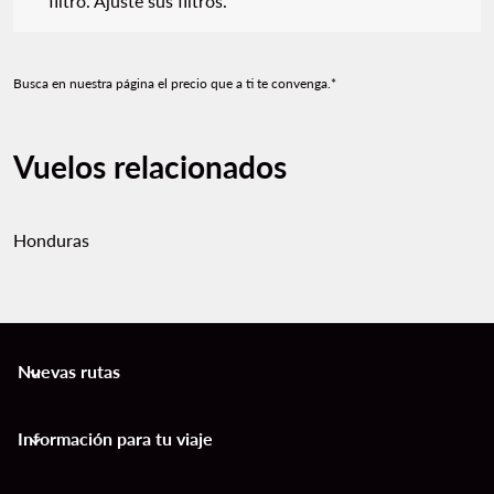
filtro. Ajuste sus filtros.
Busca en nuestra página el precio que a ti te convenga.*
Vuelos relacionados
Honduras
Nuevas rutas
keyboard_arrow_down
Información para tu viaje
keyboard_arrow_down