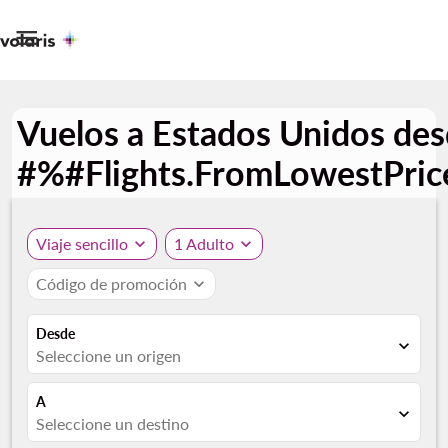

Vuelos a Estados Unidos de
#%#Flights.FromLowestPri
Viaje sencillo
expand_more
1 Adulto
expand_more
Código de promoción
expand_more
Desde
expand_more
Seleccione un origen
A
expand_more
Seleccione un destino