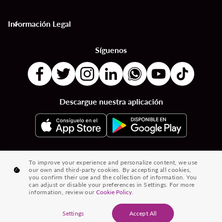
Información Legal
keyboard_arrow_down
Síguenos
Descargue nuestra aplicación
|
|
|
Destinos por Países
Destinos por Ciudades
Vuelos desde País a País
To improve your experience and personalize content, we use
our own and third-party cookies. By accepting all cookies,
|
|
Vuelos de Ciudad a Ciudad
Vuelos de Países a Ciudades
you confirm their use and the collection of information. You
can adjust or disable your preferences in Settings. For more
|
Vuelos desde Ciudades
Vuelos desde Países
information, review our
Cookie Policy.
® 2026 Volaris y su logotipo son marcas registradas de Volaris
Settings
Accept All