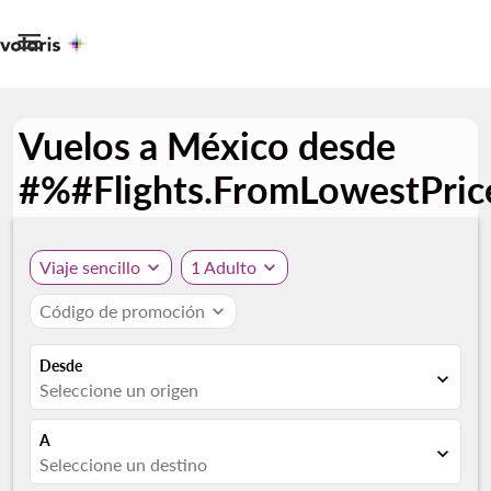

Vuelos a México desde
#%#Flights.FromLowestPri
Viaje sencillo
expand_more
1 Adulto
expand_more
Código de promoción
expand_more
Desde
expand_more
Seleccione un origen
A
expand_more
Seleccione un destino