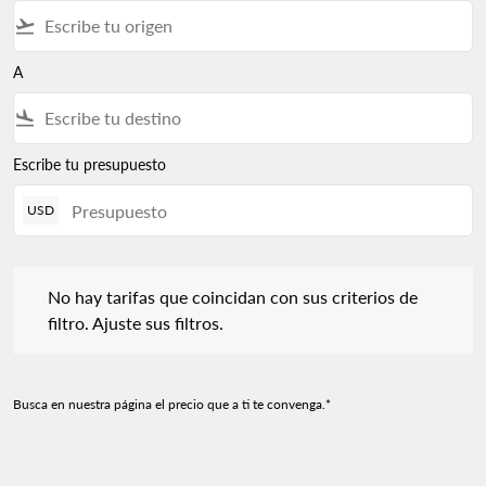
flight_takeoff
A
flight_land
Escribe tu presupuesto
USD
No hay tarifas que coincidan con sus criterios de filtro. Ajuste s
No hay tarifas que coincidan con sus criterios de
filtro. Ajuste sus filtros.
Busca en nuestra página el precio que a ti te convenga.*