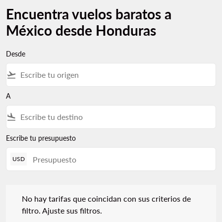
Encuentra vuelos baratos a
México desde Honduras
Desde
flight_takeoff
A
flight_land
Escribe tu presupuesto
USD
No hay tarifas que coincidan con sus criterios de filtro. Ajuste s
No hay tarifas que coincidan con sus criterios de
filtro. Ajuste sus filtros.