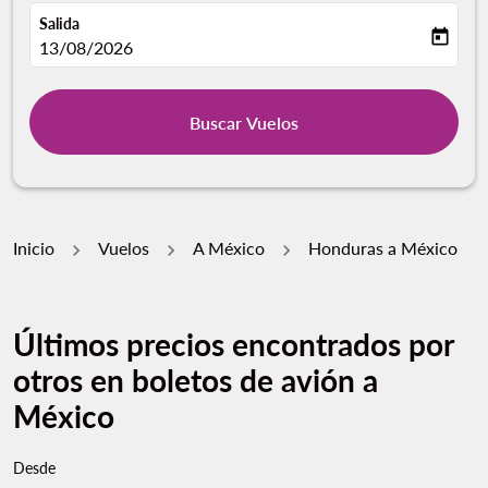
Salida
today
fc-booking-departure-date-aria-label
13/08/2026
Buscar Vuelos
Inicio
Vuelos
A México
Honduras a México
Últimos precios encontrados por
otros en boletos de avión a
México
Desde