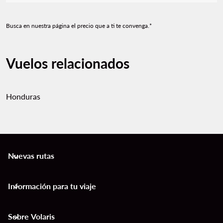
Busca en nuestra página el precio que a ti te convenga.*
Vuelos relacionados
Honduras
Nuevas rutas
keyboard_arrow_down
Información para tu viaje
keyboard_arrow_down
Sobre Volaris
keyboard_arrow_down