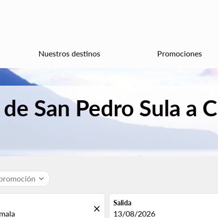
Nuestros destinos
Promociones
 de San Pedro Sula a 
 promoción
expand_more
Salida
close
fc-booking-departure-date-aria
13/08/2026