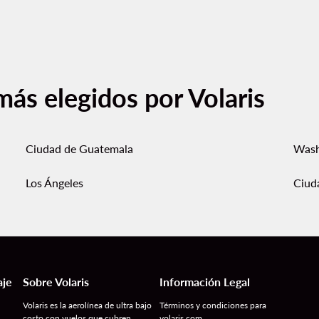
más elegidos por Volaris
Ciudad de Guatemala
Wash
Los Ángeles
Ciud
aje
Sobre Volaris
Información Legal
Volaris es la aerolínea de ultra bajo
Términos y condiciones para
costo con vuelos que cubren
volaris.com