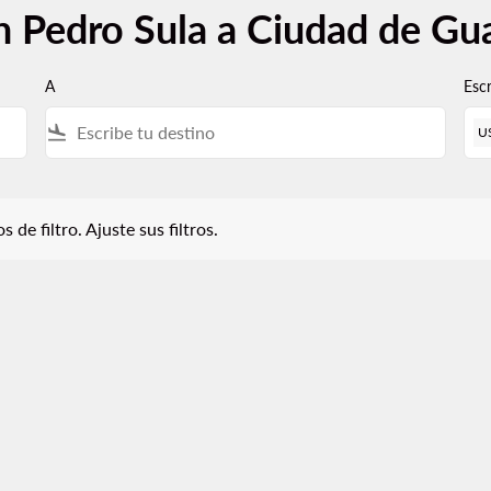
n Pedro Sula a Ciudad de Gu
A
Esc
flight_land
U
iltro. Ajuste sus filtros.
 de filtro. Ajuste sus filtros.