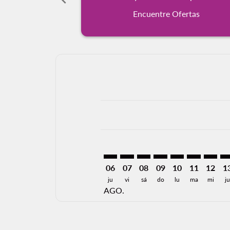
Encuentre Ofertas
Displaying fares for agosto-2026
SAP–GUA: cmp-view-offers-discla
SAP–GUA: cmp-view-offers-di
SAP–GUA: cmp-view-offe
SAP–GUA: cmp-view-
SAP–GUA: cmp-v
SAP–GUA: c
SAP–GU
SA
06
07
08
09
10
11
12
1
ju
vi
sá
do
lu
ma
mi
ju
AGO.