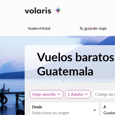
Vuelo+Hotel
Tu guia de viaje
keyboard_arrow_down
Vuelos baratos
Guatemala
Viaje sencillo
expand_more
1 Adulto
expand_more
Código de
Desde
A
expand_more