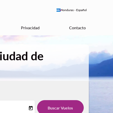
keyboard_arrow_down
Honduras
-
Español
Privacidad
Contacto
Ciudad de
Buscar Vuelos
today
-label