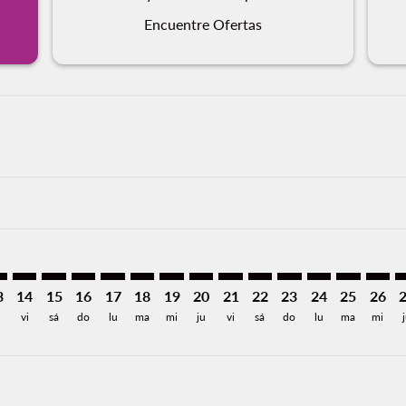
Encuentre Ofertas
imer. Encuentre Ofertas
sclaimer. Encuentre Ofertas
rs-disclaimer. Encuentre Ofertas
offers-disclaimer. Encuentre Ofertas
iew-offers-disclaimer. Encuentre Ofertas
mp-view-offers-disclaimer. Encuentre Ofertas
A: cmp-view-offers-disclaimer. Encuentre Ofertas
P–GUA: cmp-view-offers-disclaimer. Encuentre Ofertas
SAP–GUA: cmp-view-offers-disclaimer. Encuentre Ofertas
SAP–GUA: cmp-view-offers-disclaimer. Encuentre Ofe
SAP–GUA: cmp-view-offers-disclaimer. Encuentre
SAP–GUA: cmp-view-offers-disclaimer. Encue
SAP–GUA: cmp-view-offers-disclaimer. E
SAP–GUA: cmp-view-offers-disclaime
SAP–GUA: cmp-view-offers-discl
SAP–GUA: cmp-view-offers-d
SAP–GUA: cmp-view-offe
SAP–GUA: cmp-view
SAP–GUA: cmp-
SAP–GUA: 
SAP–G
S
3
14
15
16
17
18
19
20
21
22
23
24
25
26
vi
sá
do
lu
ma
mi
ju
vi
sá
do
lu
ma
mi