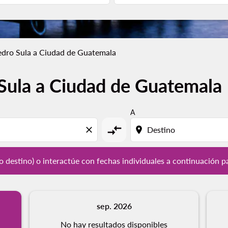
edro Sula a Ciudad de Guatemala
Sula a Ciudad de Guatemala
y / o destino) o interactúe con fechas individuales a continu
A
compare_arrows
close
location_on
/ o destino) o interactúe con fechas individuales a continuación p
sep. 2026
No hay resultados disponibles