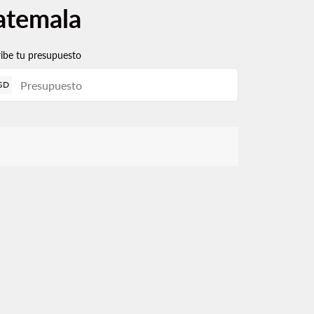
atemala
ribe tu presupuesto
SD