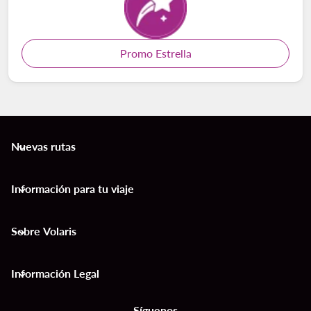
Promo Estrella
Nuevas rutas
keyboard_arrow_down
Información para tu viaje
keyboard_arrow_down
Sobre Volaris
keyboard_arrow_down
Información Legal
keyboard_arrow_down
Síguenos