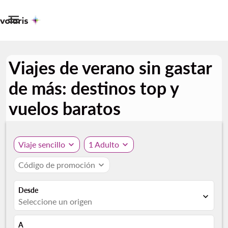

Viajes de verano sin gastar
de más: destinos top y
vuelos baratos
Viaje sencillo
expand_more
1 Adulto
expand_more
Código de promoción
expand_more
Desde
expand_more
Seleccione un origen
A