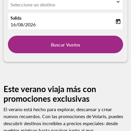
expand_more
Seleccione un destino
Salida
today
fc-booking-departure-date-aria-label
16/08/2026
Buscar Vuelos
Este verano viaja más con
promociones exclusivas
El verano está hecho para explorar, descansar y crear
nuevos recuerdos. Con las promociones de Volaris, puedes
descubrir destinos increíbles a precios especiales: desde
pueblos mágicos hasta paraísos junto al mar.