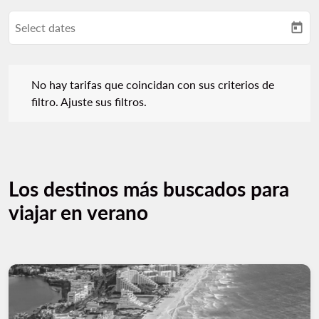
Select dates
today
No hay tarifas que coincidan con sus criterios de filtro. Ajuste s
No hay tarifas que coincidan con sus criterios de
filtro. Ajuste sus filtros.
Los destinos más buscados para
viajar en verano