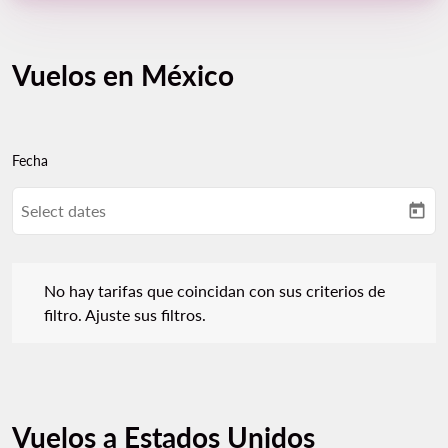
Vuelos en México
Fecha
Select dates
today
No hay tarifas que coincidan con sus criterios de filtro. Ajuste s
No hay tarifas que coincidan con sus criterios de
filtro. Ajuste sus filtros.
Vuelos a Estados Unidos