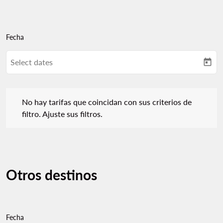
Fecha
Select dates
today
No hay tarifas que coincidan con sus criterios de filtro. Ajuste s
No hay tarifas que coincidan con sus criterios de
filtro. Ajuste sus filtros.
Otros destinos
Fecha