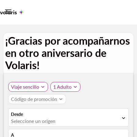

¡Gracias por acompañarnos
en otro aniversario de
Volaris!
Viaje sencillo
expand_more
1 Adulto
expand_more
Código de promoción
expand_more
Desde
expand_more
Seleccione un origen
A