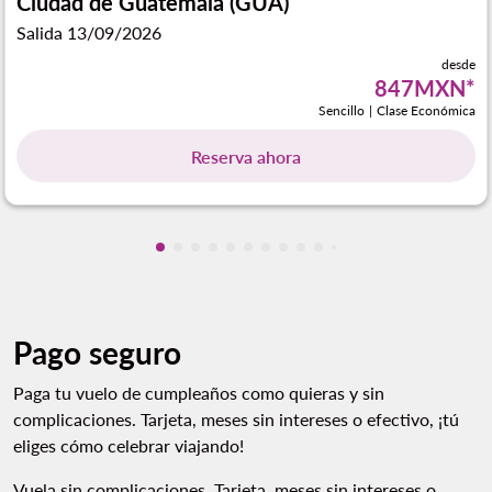
Ciudad de Guatemala (GUA)
Salida 13/09/2026
desde
847MXN
*
Sencillo
|
Clase Económica
Reserva ahora
Mostrando cmp-pagination-showing-ca
Mostrando cmp-pagination-showing-
Mostrando cmp-pagination-showin
Mostrando cmp-pagination-showi
Mostrando cmp-pagination-sho
Mostrando cmp-pagination-s
Mostrando cmp-pagination
Mostrando cmp-paginati
Mostrando cmp-pagina
Mostrando cmp-pagi
Mostrando cmp-pa
Mostrando cmp-
Mostrando cmp
Mostrando c
Pago seguro
Paga tu vuelo de cumpleaños como quieras y sin
complicaciones. Tarjeta, meses sin intereses o efectivo, ¡tú
eliges cómo celebrar viajando!
Vuela sin complicaciones. Tarjeta, meses sin intereses o