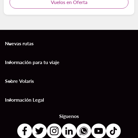
Vuelos en Oferta
Nuevas rutas
keyboard_arrow_down
Información para tu viaje
keyboard_arrow_down
Sobre Volaris
keyboard_arrow_down
Información Legal
keyboard_arrow_down
Síguenos