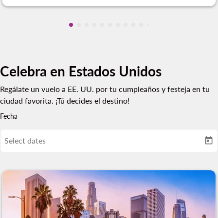
Mostrando cmp-pagination-showing-ca
Mostrando cmp-pagination-showing-
Mostrando cmp-pagination-showin
Mostrando cmp-pagination-showi
Mostrando cmp-pagination-sho
Mostrando cmp-pagination-s
Mostrando cmp-pagination
Mostrando cmp-paginati
Mostrando cmp-pagina
Mostrando cmp-pagi
Mostrando cmp-pa
Mostrando cmp-
Mostrando cmp
Mostrando c
Mostrando
Mostran
Mostr
Mos
M
Celebra en Estados Unidos
Regálate un vuelo a EE. UU. por tu cumpleaños y festeja en tu
ciudad favorita. ¡Tú decides el destino!
Fecha
Select dates
today