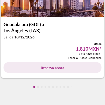
Guadalajara (GDL)
a
Los Ángeles (LAX)
Salida 10/12/2026
desde
1,810MXN
*
Visto hace: 8 min .
Sencillo
|
Clase Económica
Reserva ahora
Mostrando cmp-pagination-showing-ca
Mostrando cmp-pagination-showing-
Mostrando cmp-pagination-showin
Mostrando cmp-pagination-showi
Mostrando cmp-pagination-sho
Mostrando cmp-pagination-s
Mostrando cmp-pagination
Mostrando cmp-paginati
Mostrando cmp-pagina
Mostrando cmp-pagi
Mostrando cmp-pa
Mostrando cmp-
Mostrando cmp
Mostrando c
Mostrando
Mostran
Mostr
Mos
M