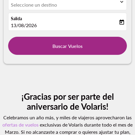
expand_more
Seleccione un destino
Salida
today
fc-booking-departure-date-aria-label
13/08/2026
Buscar Vuelos
¡Gracias por ser parte del
aniversario de Volaris!
Celebramos un año más, y miles de viajeros aprovecharon las
ofertas de vuelos
exclusivas de Volaris durante todo el mes de
Marzo. Si no alcanzaste a comprar o quieres ajustar tu plan,