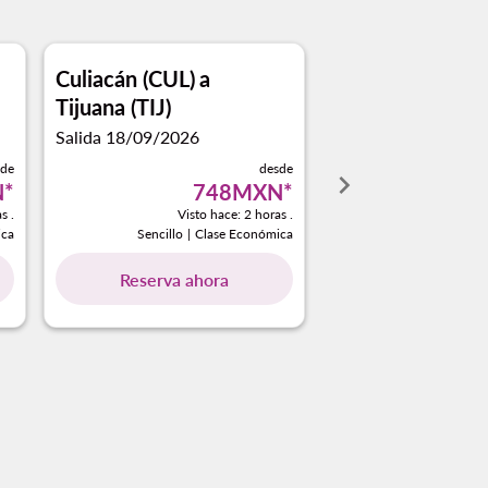
Culiacán (CUL)
a
Tijuana (TIJ)
Salida 18/09/2026
sde
desde
keyboard_arrow_right
N
*
748MXN
*
s .
Visto hace: 2 horas .
ica
Sencillo
|
Clase Económica
Reserva ahora
owing-cards 1 A 4