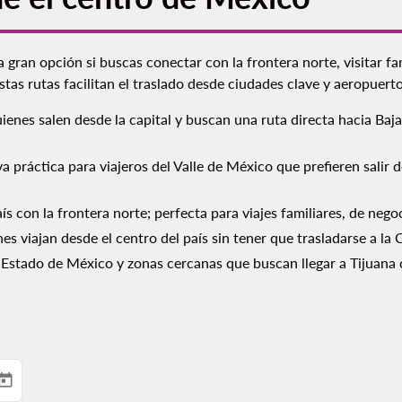
a gran opción si buscas conectar con la frontera norte, visitar fa
tas rutas facilitan el traslado desde ciudades clave y aeropuerto
ienes salen desde la capital y buscan una ruta directa hacia Baja
a práctica para viajeros del Valle de México que prefieren salir 
s con la frontera norte; perfecta para viajes familiares, de nego
s viajan desde el centro del país sin tener que trasladarse a la
l Estado de México y zonas cercanas que buscan llegar a Tijuana
today