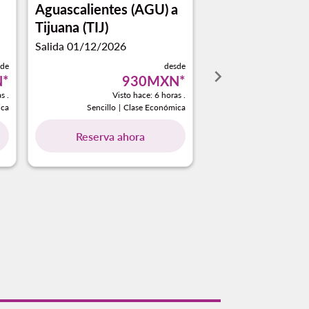
Aguascalientes (AGU)
a
Tijuana (TIJ)
Salida 01/12/2026
sde
desde
keyboard_arrow_right
N
*
930MXN
*
s .
Visto hace: 6 horas .
ica
Sencillo
|
Clase Económica
Reserva ahora
owing-cards 1 A 4