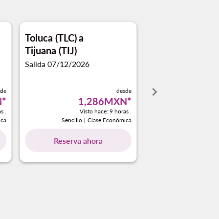
Toluca (TLC)
a
Tijuana (TIJ)
Salida 07/12/2026
keyboard_arrow_right
sde
desde
N
*
1,286MXN
*
s .
Visto hace: 9 horas .
ica
Sencillo
|
Clase Económica
Reserva ahora
owing-cards 1 A 4