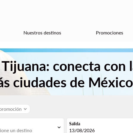
Nuestros destinos
Promociones
Tijuana: conecta con l
ás ciudades de México
 promoción
expand_more
Salida
expand_more
fc-booking-departure-date-aria
13/08/2026