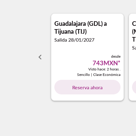
Guadalajara (GDL)
a
C
Tijuana (TIJ)
(
T
Salida 28/01/2027
S
keyboard_arrow_left
desde
743MXN
*
Visto hace: 2 horas .
Sencillo
|
Clase Económica
Reserva ahora