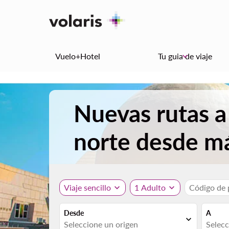
Vuelo+Hotel
Tu guia de viaje
keyboard_arrow_down
Nuevas rutas a 
norte desde m
Viaje sencillo
expand_more
1 Adulto
expand_more
Código de
Desde
A
expand_more