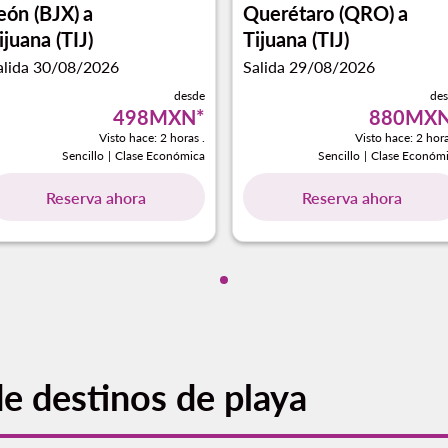
eón (BJX)
a
Querétaro (QRO)
a
ijuana (TIJ)
Tijuana (TIJ)
alida 30/08/2026
Salida 29/08/2026
desde
de
498MXN
*
880MX
Visto hace: 2 horas .
Visto hace: 2 hora
Sencillo
|
Clase Económica
Sencillo
|
Clase Económ
Reserva ahora
Reserva ahora
Mostrando cmp-pagination-sh
de destinos de playa