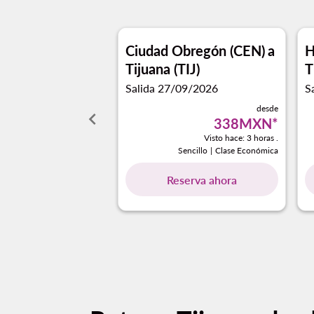
Ciudad Obregón (CEN)
a
H
Tijuana (TIJ)
T
Salida 27/09/2026
S
desde
keyboard_arrow_left
338MXN
*
Visto hace: 3 horas .
Sencillo
|
Clase Económica
Reserva ahora