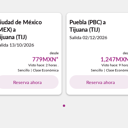
iudad de México
Puebla (PBC)
a
MEX)
a
Tijuana (TIJ)
ijuana (TIJ)
Salida 02/12/2026
alida 13/10/2026
desde
de
779MXN
*
1,247MX
Visto hace: 2 horas .
Visto hace: 9 hora
Sencillo
|
Clase Económica
Sencillo
|
Clase Económ
Reserva ahora
Reserva ahora
Mostrando cmp-pagination-sh