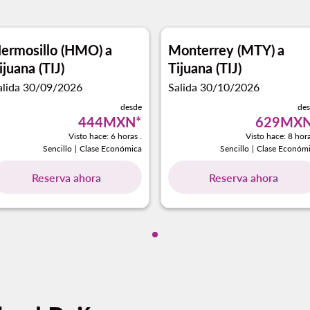
ermosillo (HMO)
a
Monterrey (MTY)
a
ijuana (TIJ)
Tijuana (TIJ)
alida 30/09/2026
Salida 30/10/2026
desde
de
444MXN
*
629MX
Visto hace: 6 horas .
Visto hace: 8 hora
Sencillo
|
Clase Económica
Sencillo
|
Clase Económ
Reserva ahora
Reserva ahora
Mostrando cmp-pagination-sh