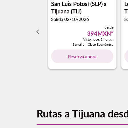
San Luis Potosí (SLP)
a
L
Tijuana (TIJ)
T
Salida 02/10/2026
S
desde
keyboard_arrow_left
394MXN
*
Visto hace: 8 horas .
Sencillo
|
Clase Económica
Reserva ahora
Rutas a Tijuana des