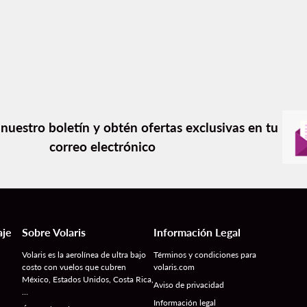
 nuestro boletín y obtén ofertas exclusivas en tu
correo electrónico
aje
Sobre Volaris
Información Legal
Volaris es la aerolínea de ultra bajo
Términos y condiciones para
costo con vuelos que cubren
volaris.com
México, Estados Unidos, Costa Rica,
Aviso de privacidad
…
Información legal