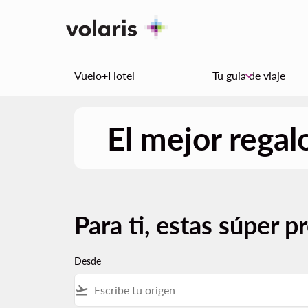
Vuelo+Hotel
Tu guia de viaje
keyboard_arrow_down
El mejor regalo
Para ti, estas súper 
Desde
flight_takeoff