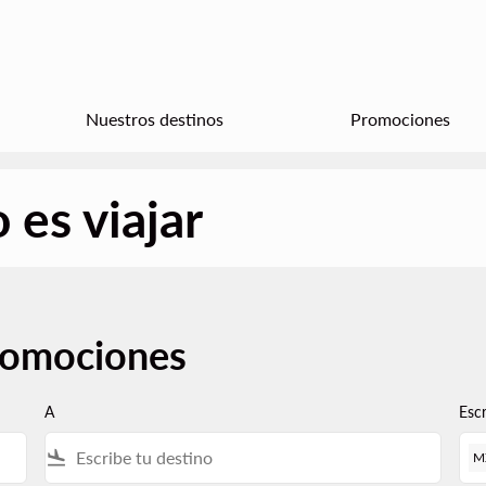
Nuestros destinos
Promociones
 es viajar
promociones
A
Esc
flight_land
M