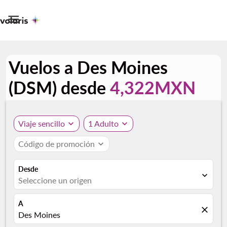

Vuelos a Des Moines
(DSM) desde
4,322MXN
Viaje sencillo
expand_more
1 Adulto
expand_more
Código de promoción
expand_more
Desde
expand_more
Seleccione un origen
A
close
Des Moines