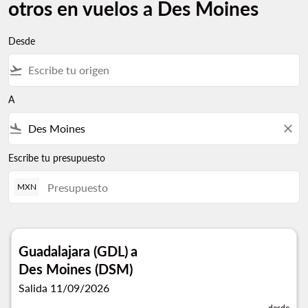
otros en vuelos a Des Moines
Desde
flight_takeoff
A
flight_land
close
Escribe tu presupuesto
MXN
Guadalajara (GDL)
a
Des Moines (DSM)
Salida 11/09/2026
desde