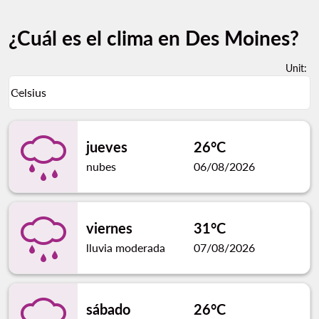
¿Cuál es el clima en Des Moines?
Unit
:
Weather unit option Celsius Selected
Celsius
keyboard_arrow_down
jueves
26°C
nubes
06/08/2026
viernes
31°C
lluvia moderada
07/08/2026
sábado
26°C