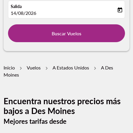
Salida
today
fc-booking-departure-date-aria-label
14/08/2026
Buscar Vuelos
Inicio
Vuelos
A Estados Unidos
A Des
Moines
Encuentra nuestros precios más
bajos a Des Moines
Mejores tarifas desde