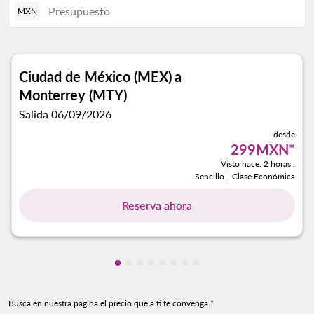
MXN
Ciudad de México (MEX)
a
Monterrey (MTY)
Salida 06/09/2026
desde
299MXN
*
Visto hace: 2 horas .
Sencillo
|
Clase Económica
Reserva ahora
Mostrando cmp-pagination-showing-
Mostrando cmp-pagination-showin
Mostrando cmp-pagination-show
Mostrando cmp-pagination-sh
Mostrando cmp-pagination-
Mostrando cmp-paginatio
Mostrando cmp-paginat
Mostrando cmp-pagin
Busca en nuestra página el precio que a ti te convenga.*