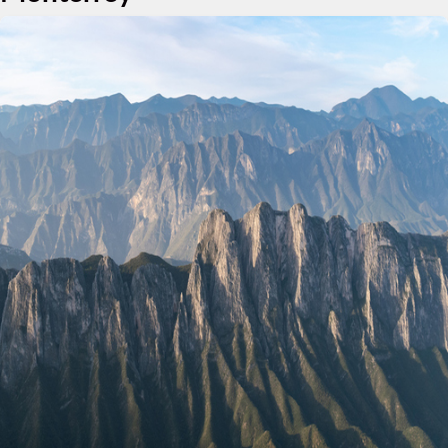
Ciudad de México
Una hora y 35 minutos
Guadalajara
Una hora y 28 minutos
Puebla
Una hora y 30 minutos
Querétaro
Una hora y 26 minutos
Cancún
Dos horas y 20 minutos