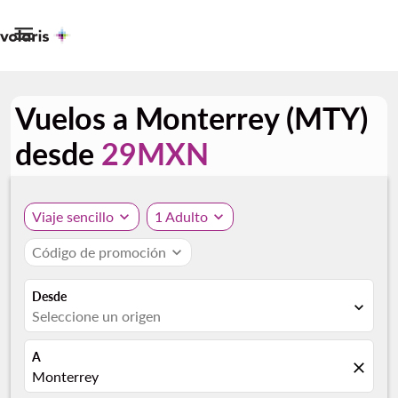

Vuelos a Monterrey (MTY)
desde
29MXN
Viaje sencillo
expand_more
1 Adulto
expand_more
Código de promoción
expand_more
Desde
expand_more
Seleccione un origen
A
close
Monterrey