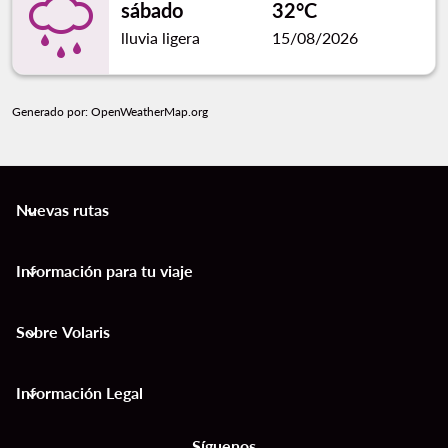
sábado
32°C
lluvia ligera
15/08/2026
Generado por
: OpenWeatherMap.org
Nuevas rutas
keyboard_arrow_down
Información para tu viaje
keyboard_arrow_down
Sobre Volaris
keyboard_arrow_down
Información Legal
keyboard_arrow_down
Síguenos