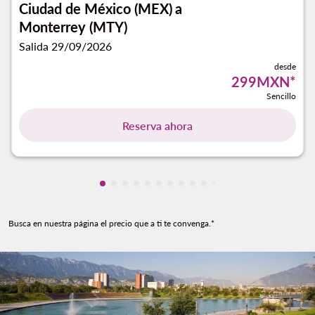
Ciudad de México (MEX)
a
Monterrey (MTY)
Salida 29/09/2026
desde
299MXN
*
Sencillo
Reserva ahora
Mostrando cmp-pagination-showing-ca
Mostrando cmp-pagination-showing-
Mostrando cmp-pagination-showin
Mostrando cmp-pagination-showi
Mostrando cmp-pagination-sho
Mostrando cmp-pagination-s
Mostrando cmp-pagination
Mostrando cmp-paginati
Mostrando cmp-pagina
Mostrando cmp-pagi
Mostrando cmp-pa
Mostrando cmp-
Busca en nuestra página el precio que a ti te convenga.*