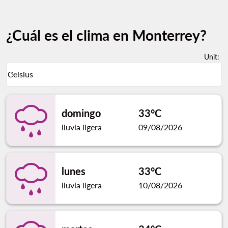
¿Cuál es el clima en Monterrey?
Unit
:
Weather unit option Celsius Selected
Celsius
keyboard_arrow_down
domingo
33°C
lluvia ligera
09/08/2026
lunes
33°C
lluvia ligera
10/08/2026