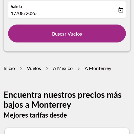
Salida
today
fc-booking-departure-date-aria-label
17/08/2026
Buscar Vuelos
Inicio
Vuelos
A México
A Monterrey
Encuentra nuestros precios más
bajos a Monterrey
Mejores tarifas desde