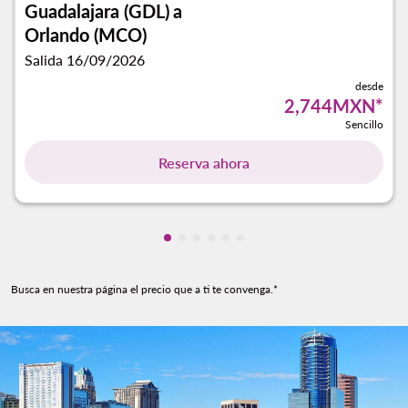
Guadalajara (GDL)
a
Orlando (MCO)
Salida 16/09/2026
desde
2,744MXN
*
Sencillo
Reserva ahora
Mostrando cmp-pagination-showin
Mostrando cmp-pagination-show
Mostrando cmp-pagination-sh
Mostrando cmp-pagination-
Mostrando cmp-paginatio
Mostrando cmp-paginat
Busca en nuestra página el precio que a ti te convenga.*