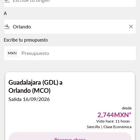
A
flight_land
close
Escribe tu presupuesto
MXN
Guadalajara (GDL)
a
Orlando (MCO)
Salida 16/09/2026
desde
2,744MXN
*
Visto hace: 11 horas .
Sencillo
|
Clase Económica
Reserva ahora