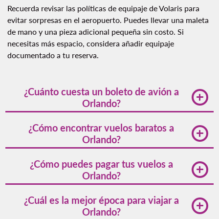
Recuerda revisar las políticas de equipaje de Volaris para
evitar sorpresas en el aeropuerto. Puedes llevar una maleta
de mano y una pieza adicional pequeña sin costo. Si
necesitas más espacio, considera añadir equipaje
documentado a tu reserva.
¿Cuánto cuesta un boleto de avión a
Orlando?
Los precios de los vuelos a Orlando fluctúan según la
¿Cómo encontrar vuelos baratos a
temporada, la demanda y el punto de partida. Con
Orlando?
Volaris, estos vuelos parten de los
2,380MXN
. Para
encontrar las mejores ofertas, se recomienda ser
Para encontrar vuelos baratos a Orlando, te
¿Cómo puedes pagar tus vuelos a
flexible con las fechas de viaje y reservar con
recomendamos visitar nuestra
página de Tips para
Orlando?
anticipación.
ahorrar
. Allí encontrarás consejos útiles para obtener
las mejores ofertas.
Volaris ofrece diversas opciones de pago, incluyendo
¿Cuál es la mejor época para viajar a
tarjetas de crédito, tarjetas de débito, PayPal, y otros
Orlando?
métodos de pago locales para acomodar tus