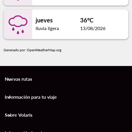
jueves
36°C
lluvia ligera
13/08/2026
Generado por
: OpenWeatherMap.org
Nuevas rutas
keyboard_arrow_down
Información para tu viaje
keyboard_arrow_down
Sobre Volaris
keyboard_arrow_down