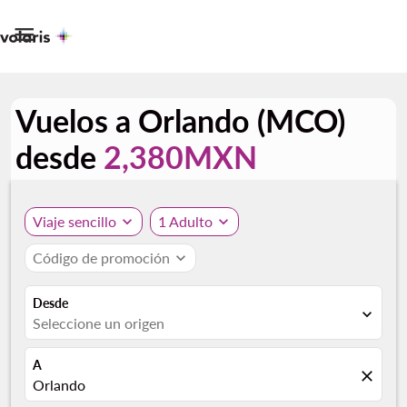

Vuelos a Orlando (MCO)
desde
2,380MXN
Viaje sencillo
expand_more
1 Adulto
expand_more
Código de promoción
expand_more
Desde
expand_more
Seleccione un origen
A
close
Orlando