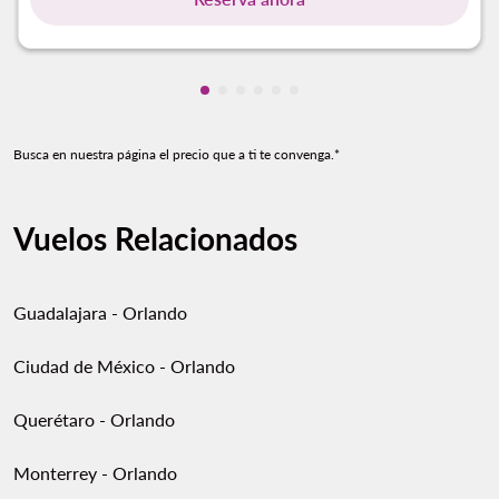
Mostrando cmp-pagination-showin
Mostrando cmp-pagination-show
Mostrando cmp-pagination-sh
Mostrando cmp-pagination-
Mostrando cmp-paginatio
Mostrando cmp-paginat
Busca en nuestra página el precio que a ti te convenga.*
Vuelos Relacionados
Guadalajara - Orlando
Ciudad de México - Orlando
Querétaro - Orlando
Monterrey - Orlando