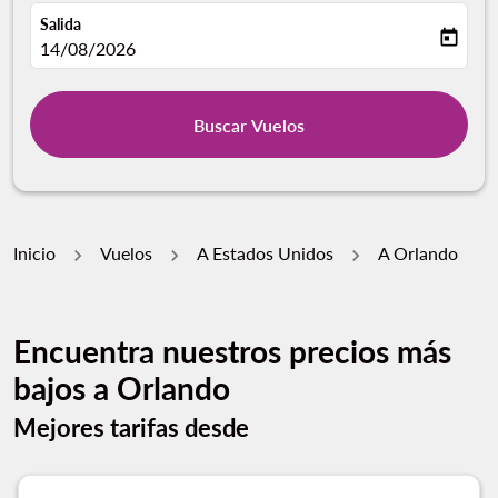
Salida
today
fc-booking-departure-date-aria-label
14/08/2026
Buscar Vuelos
Inicio
Vuelos
A Estados Unidos
A Orlando
Encuentra nuestros precios más
bajos a Orlando
Mejores tarifas desde