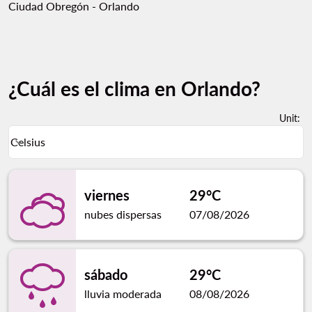
Ciudad Obregón - Orlando
¿Cuál es el clima en Orlando?
Unit
:
Weather unit option Celsius Selected
Celsius
keyboard_arrow_down
viernes
29°C
nubes dispersas
07/08/2026
sábado
29°C
lluvia moderada
08/08/2026