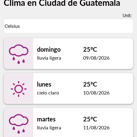
Clima en Ciudad de Guatemala
Unit
:
Weather unit option Celsius Selected
Celsius
keyboard_arrow_down
domingo
25°C
lluvia ligera
09/08/2026
lunes
25°C
cielo claro
10/08/2026
martes
25°C
lluvia ligera
11/08/2026