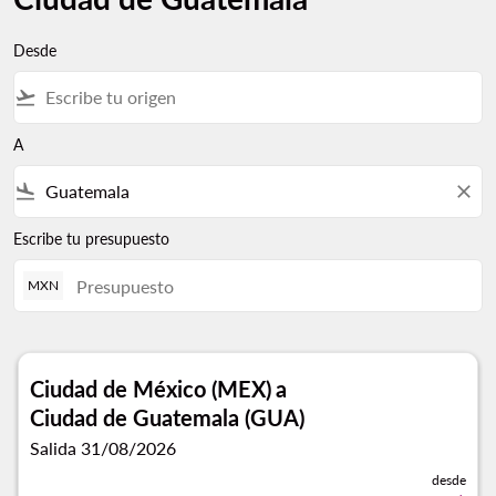
Desde
flight_takeoff
A
flight_land
close
Escribe tu presupuesto
MXN
Ciudad de México (MEX)
a
Ciudad de Guatemala (GUA)
Salida 31/08/2026
desde