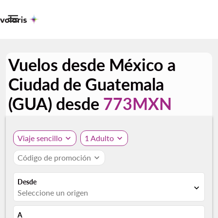

Vuelos desde México a
Ciudad de Guatemala
(GUA) desde
773MXN
Viaje sencillo
expand_more
1 Adulto
expand_more
Código de promoción
expand_more
Desde
expand_more
Seleccione un origen
A