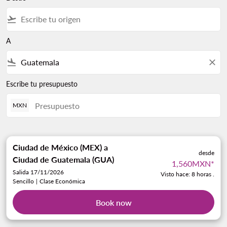
flight_takeoff
A
flight_land
close
Escribe tu presupuesto
MXN
Ciudad de México (MEX)
a
desde
Ciudad de Guatemala (GUA)
1,560MXN
*
Salida 17/11/2026
Visto hace: 8 horas .
Sencillo
|
Clase Económica
Book now