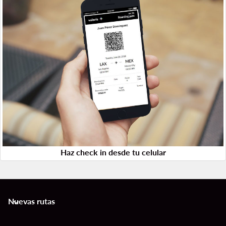
Haz check in desde tu celular
Nuevas rutas
keyboard_arrow_down