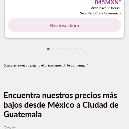
845MXN
*
Visto hace: 3 horas .
Sencillo
|
Clase Económica
Reserva ahora
Mostrando cmp-pagination-showing-
Mostrando cmp-pagination-showin
Mostrando cmp-pagination-show
Mostrando cmp-pagination-sh
Mostrando cmp-pagination-
Mostrando cmp-paginatio
Mostrando cmp-paginat
Mostrando cmp-pagin
Busca en nuestra página el precio que a ti te convenga.*
Encuentra nuestros precios más
bajos desde México a Ciudad de
Guatemala
Desde