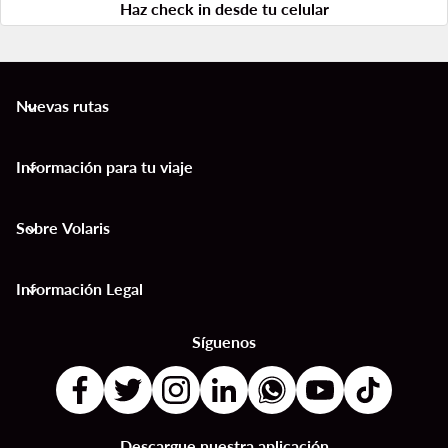
Haz check in desde tu celular
Nuevas rutas
keyboard_arrow_down
Información para tu viaje
keyboard_arrow_down
Sobre Volaris
keyboard_arrow_down
Información Legal
keyboard_arrow_down
Síguenos
Descargue nuestra aplicación