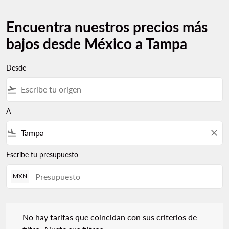
Encuentra nuestros precios más
bajos desde México a Tampa
Desde
flight_takeoff
A
flight_land
close
Escribe tu presupuesto
MXN
No hay tarifas que coincidan con sus criterios de filtro. Ajuste s
No hay tarifas que coincidan con sus criterios de