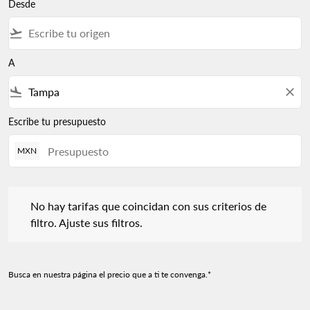
Desde
flight_takeoff
A
flight_land
close
Escribe tu presupuesto
MXN
No hay tarifas que coincidan con sus criterios de filtro. Ajuste s
No hay tarifas que coincidan con sus criterios de
filtro. Ajuste sus filtros.
Busca en nuestra página el precio que a ti te convenga.*