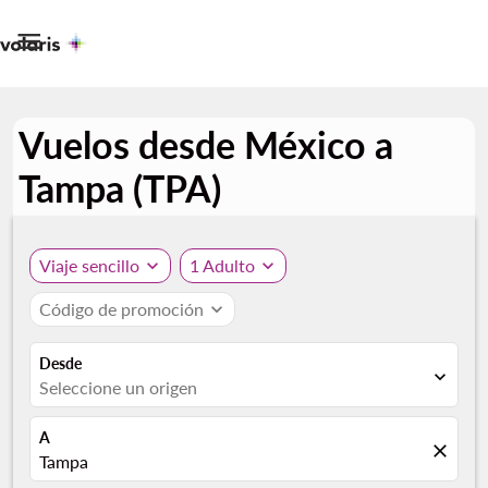

Vuelos desde México a
Tampa (TPA)
Viaje sencillo
expand_more
1 Adulto
expand_more
Código de promoción
expand_more
Desde
expand_more
Seleccione un origen
A
close
Tampa