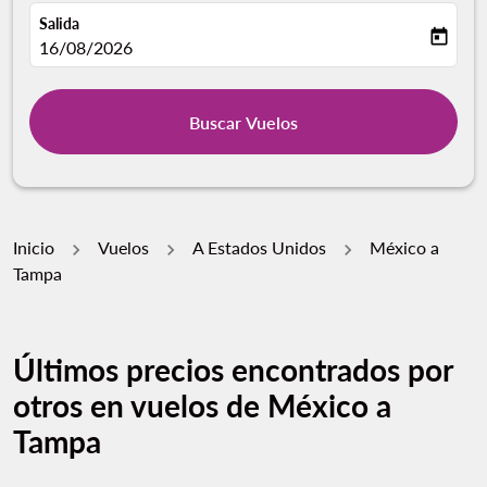
Salida
today
fc-booking-departure-date-aria-label
16/08/2026
Buscar Vuelos
Inicio
Vuelos
A Estados Unidos
México a
Tampa
Últimos precios encontrados por
otros en vuelos de México a
Tampa