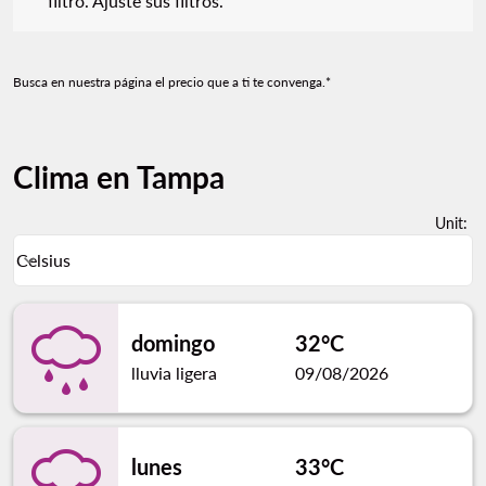
filtro. Ajuste sus filtros.
Busca en nuestra página el precio que a ti te convenga.*
Clima en Tampa
Unit
:
Weather unit option Celsius Selected
Celsius
keyboard_arrow_down
domingo
32°C
lluvia ligera
09/08/2026
lunes
33°C