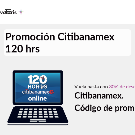

Promoción Citibanamex
120 hrs
Vuela hasta con
30% de des
Citibanamex.
Código de prom