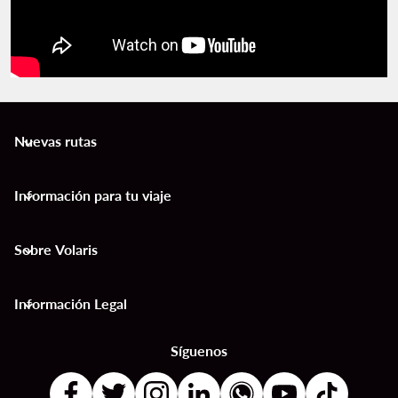
Nuevas rutas
keyboard_arrow_down
Información para tu viaje
keyboard_arrow_down
Sobre Volaris
keyboard_arrow_down
Información Legal
keyboard_arrow_down
Síguenos