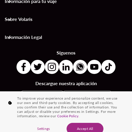
Información para tu viaje
keyboard_arrow_down
Sobre Volaris
keyboard_arrow_down
Información Legal
keyboard_arrow_down
Síguenos
Descargue nuestra aplicación
To improve your experience and personalize content, we use
our own and third-party cookies. By accepting all cookies,
you confirm their use and the collection of information. You
can adjust or disable your preferences in Settings. For more
information, review our
Cookie Policy.
® 2026 Volaris y su logotipo son marcas registradas de Volaris
Settings
Accept All