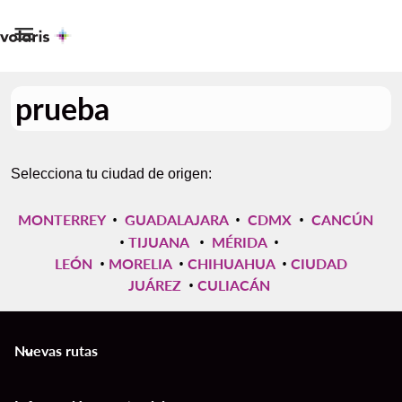

prueba
Selecciona tu ciudad de origen:
•
•
•
MONTERREY
GUADALAJARA
CDMX
CANCÚN
•
•
•
TIJUANA
MÉRIDA
•
•
•
LEÓN
MORELIA
CHIHUAHUA
CIUDAD
•
JUÁREZ
CULIACÁN
Nuevas rutas
keyboard_arrow_down