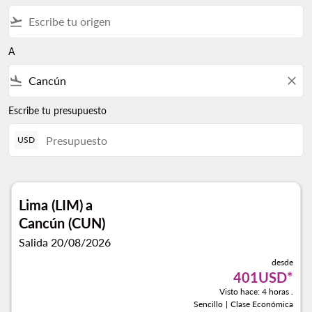
flight_takeoff
A
flight_land
close
Escribe tu presupuesto
USD
Lima (LIM)
a
Cancún (CUN)
Salida 20/08/2026
desde
401USD
*
Visto hace: 4 horas .
Sencillo
|
Clase Económica