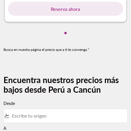
Reserva ahora
Mostrando cmp-pagination-s
Busca en nuestra página el precio que a ti te convenga.*
Encuentra nuestros precios más
bajos desde Perú a Cancún
Desde
flight_takeoff
A