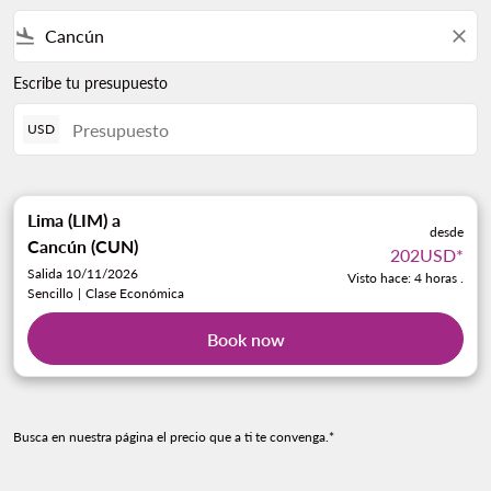
flight_land
close
Escribe tu presupuesto
USD
Lima (LIM)
a
desde
Cancún (CUN)
202USD
*
Salida 10/11/2026
Visto hace: 4 horas .
Sencillo
|
Clase Económica
Book now
Busca en nuestra página el precio que a ti te convenga.*