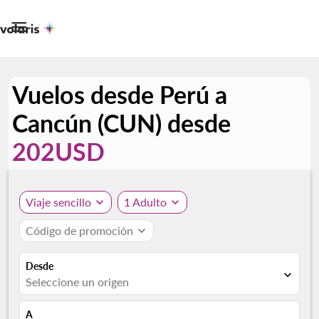

Vuelos desde Perú a
Cancún (CUN) desde
202USD
Viaje sencillo
expand_more
1 Adulto
expand_more
Código de promoción
expand_more
Desde
expand_more
Seleccione un origen
A