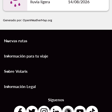
lluvia ligera
14/08/2026
Generado por
: OpenWeatherMap.org
Nuevas rutas
keyboard_arrow_down
Información para tu viaje
keyboard_arrow_down
Sobre Volaris
keyboard_arrow_down
Información Legal
keyboard_arrow_down
Síguenos