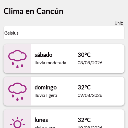
Clima en Cancún
Unit
:
Weather unit option Celsius Selected
Celsius
keyboard_arrow_down
sábado
30°C
lluvia moderada
08/08/2026
domingo
32°C
lluvia ligera
09/08/2026
lunes
32°C
cielo claro
10/08/2026