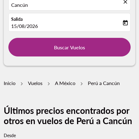
close
Cancún
Salida
today
fc-booking-departure-date-aria-label
15/08/2026
Buscar Vuelos
Inicio
Vuelos
A México
Perú a Cancún
Últimos precios encontrados por
otros en vuelos de Perú a Cancún
Desde