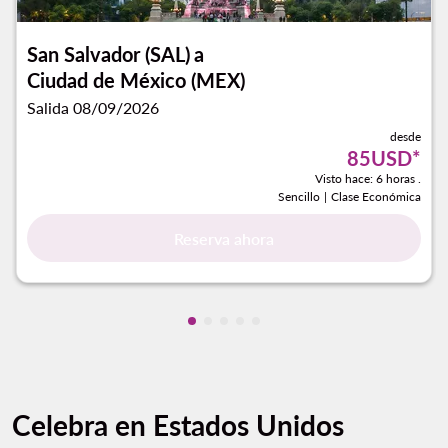
San Salvador (SAL)
a
Ciudad de México (MEX)
Salida 08/09/2026
desde
85USD
*
Visto hace: 6 horas .
Sencillo
|
Clase Económica
Reserva ahora
Mostrando cmp-pagination-showi
Mostrando cmp-pagination-sho
Mostrando cmp-pagination-s
Mostrando cmp-pagination
Mostrando cmp-paginati
Celebra en Estados Unidos