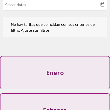
Select dates
today
No hay tarifas que coincidan con sus criterios de filtro. Ajuste s
No hay tarifas que coincidan con sus criterios de
filtro. Ajuste sus filtros.
Enero
Febrero