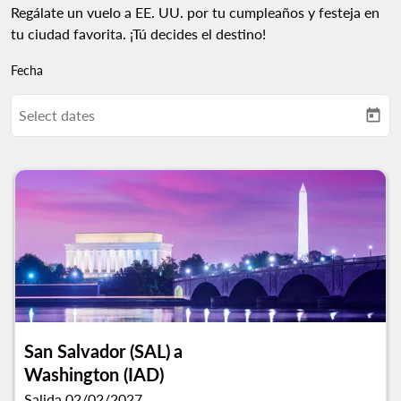
Regálate un vuelo a EE. UU. por tu cumpleaños y festeja en
tu ciudad favorita. ¡Tú decides el destino!
Fecha
Select dates
today
San Salvador (SAL)
a
Washington (IAD)
Salida 02/02/2027