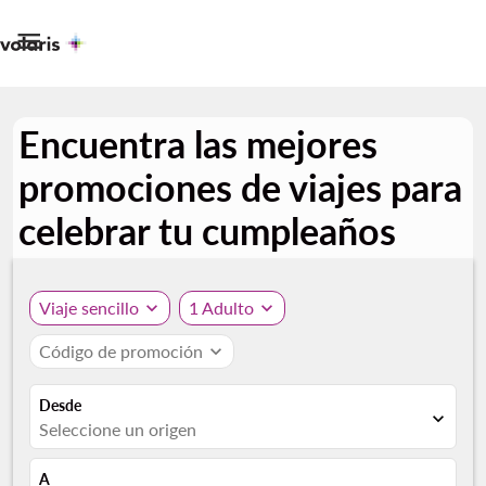

Encuentra las mejores
promociones de viajes para
celebrar tu cumpleaños
Viaje sencillo
expand_more
1 Adulto
expand_more
Código de promoción
expand_more
Desde
expand_more
Seleccione un origen
A