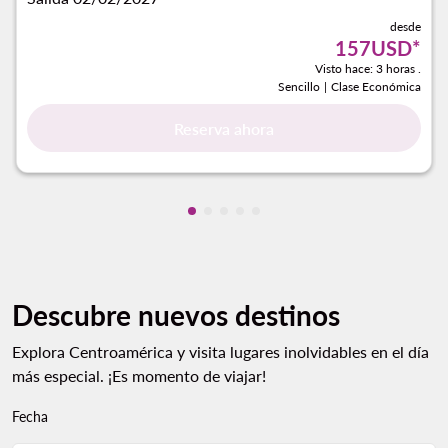
desde
157USD
*
Visto hace: 3 horas .
Sencillo
|
Clase Económica
Reserva ahora
Mostrando cmp-pagination-showi
Mostrando cmp-pagination-sho
Mostrando cmp-pagination-s
Mostrando cmp-pagination
Mostrando cmp-paginati
Descubre nuevos destinos
Explora Centroamérica y visita lugares inolvidables en el día
más especial. ¡Es momento de viajar!
Fecha