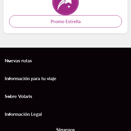
Promo Estrella
Nuevas rutas
keyboard_arrow_down
Información para tu viaje
keyboard_arrow_down
Sobre Volaris
keyboard_arrow_down
Información Legal
keyboard_arrow_down
Síguenos