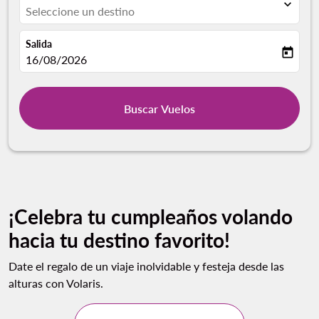
expand_more
Seleccione un destino
Salida
today
fc-booking-departure-date-aria-label
16/08/2026
Buscar Vuelos
¡Celebra tu cumpleaños volando
hacia tu destino favorito!
Date el regalo de un viaje inolvidable y festeja desde las
alturas con Volaris.