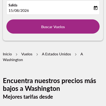
Salida
today
fc-booking-departure-date-aria-label
15/08/2026
Buscar Vuelos
Inicio
Vuelos
A Estados Unidos
A
Washington
Encuentra nuestros precios más
bajos a Washington
Mejores tarifas desde