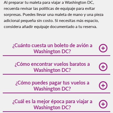
Al preparar tu maleta para viajar a Washington DC,
recuerda revisar las políticas de equipaje para evitar
sorpresas. Puedes llevar una maleta de mano y una pieza
adicional pequeña sin costo. Si necesitas más espacio,
considera añadir equipaje documentado a tu reserva.
¿Cuánto cuesta un boleto de avión a
Washington DC?
El costo de los boletos de avión a Washington DC
¿Cómo encontrar vuelos baratos a
puede variar según la temporada y la antelación con la
Washington DC?
que compres tu boleto. Generalmente, los boletos de
avión a Washington DC pueden oscilar entre los
Si te preguntas cómo encontrar vuelos baratos a
¿Cómo puedes pagar tus vuelos a
[VALOR] y [VALOR] para vuelos desde México, pero
Washington DC, te recomendamos reservar con
Washington DC?
las tarifas pueden cambiar.
antelación, estar atento a las promociones y volar en
días de baja demanda. Consulta nuestros tips para
Puedes pagar tus vuelos a Washington DC con tarjeta
¿Cuál es la mejor época para viajar a
ahorrar, donde encontrarás más consejos útiles para
de crédito, débito, PayPal o en efectivo en cualquiera
Washington DC?
encontrar tarifas económicas.
de nuestras oficinas. Revisa nuestras opciones de pago