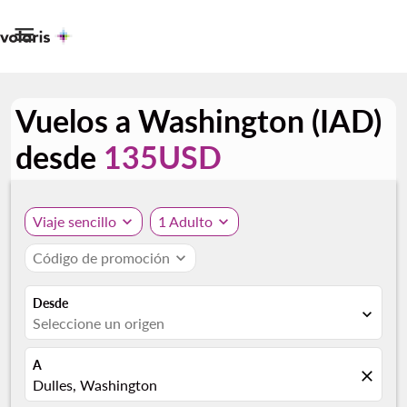

Vuelos a Washington (IAD)
desde
135USD
Viaje sencillo
expand_more
1 Adulto
expand_more
Código de promoción
expand_more
Desde
expand_more
Seleccione un origen
A
close
Dulles, Washington