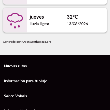
jueves
32°C
lluvia ligera
13/08/2026
Generado por
: OpenWeatherMap.org
Nuevas rutas
keyboard_arrow_down
Información para tu viaje
keyboard_arrow_down
Sobre Volaris
keyboard_arrow_down