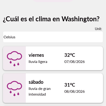
¿Cuál es el clima en Washington?
Unit
:
Weather unit option Celsius Selected
Celsius
keyboard_arrow_down
viernes
32°C
lluvia ligera
07/08/2026
sábado
31°C
lluvia de gran
08/08/2026
intensidad