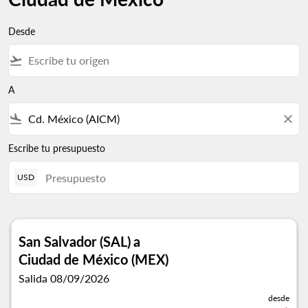
Desde
flight_takeoff
A
flight_land
close
Escribe tu presupuesto
USD
San Salvador (SAL)
a
Ciudad de México (MEX)
Salida 08/09/2026
desde