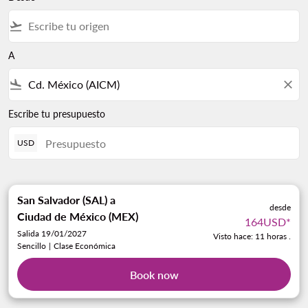
flight_takeoff
A
flight_land
close
Escribe tu presupuesto
USD
San Salvador (SAL)
a
desde
Ciudad de México (MEX)
164USD
*
Salida 19/01/2027
Visto hace: 11 horas .
Sencillo
|
Clase Económica
Book now