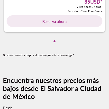
85USD
*
Visto hace: 2 horas .
Sencillo
|
Clase Económica
Reserva ahora
Mostrando cmp-pagination-s
Busca en nuestra página el precio que a ti te convenga.*
Encuentra nuestros precios más
bajos desde El Salvador a Ciudad
de México
Desde