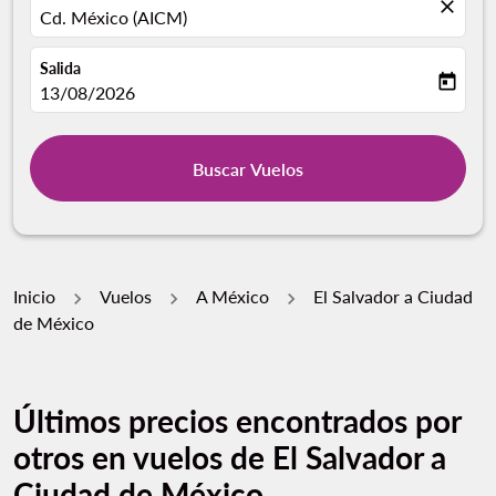
close
Cd. México (AICM)
Salida
today
fc-booking-departure-date-aria-label
13/08/2026
Buscar Vuelos
Inicio
Vuelos
A México
El Salvador a Ciudad
de México
Últimos precios encontrados por
otros en vuelos de El Salvador a
Ciudad de México