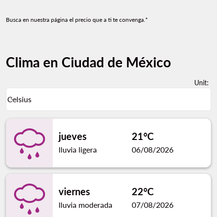
Busca en nuestra página el precio que a ti te convenga.*
Clima en Ciudad de México
Unit
:
Weather unit option Celsius Selected
Celsius
keyboard_arrow_down
jueves
21°C
lluvia ligera
06/08/2026
viernes
22°C
lluvia moderada
07/08/2026