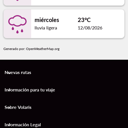
miércoles
23°C
lluvia ligera
12/08/2026
Generado por
: OpenWeatherMap.org
Nuevas rutas
keyboard_arrow_down
Información para tu viaje
keyboard_arrow_down
Sobre Volaris
keyboard_arrow_down
Información Legal
keyboard_arrow_down