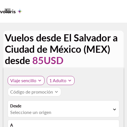

Vuelos desde El Salvador a
Ciudad de México (MEX)
desde
85USD
Viaje sencillo
expand_more
1 Adulto
expand_more
Código de promoción
expand_more
Desde
expand_more
Seleccione un origen
A