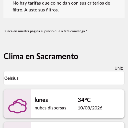
No hay tarifas que coincidan con sus criterios de
filtro. Ajuste sus filtros.
Busca en nuestra página el precio que a ti te convenga.*
Clima en Sacramento
Unit
:
Weather unit option Celsius Selected
Celsius
keyboard_arrow_down
lunes
34°C
nubes dispersas
10/08/2026