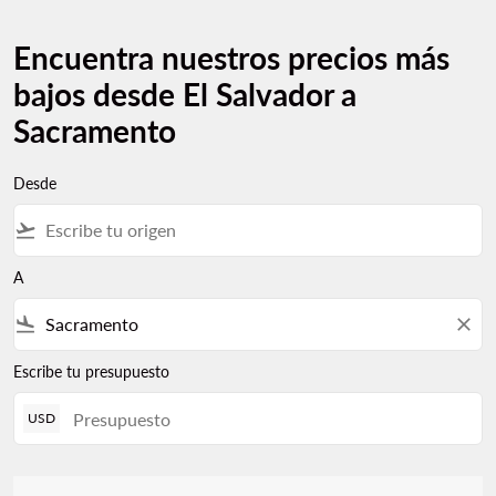
Encuentra nuestros precios más
bajos desde El Salvador a
Sacramento
Desde
flight_takeoff
A
flight_land
close
Escribe tu presupuesto
USD
No hay tarifas que coincidan con sus criterios de filtro. Ajuste s