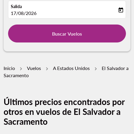
Salida
today
fc-booking-departure-date-aria-label
17/08/2026
Buscar Vuelos
Inicio
Vuelos
A Estados Unidos
El Salvador a
Sacramento
Últimos precios encontrados por
otros en vuelos de El Salvador a
Sacramento