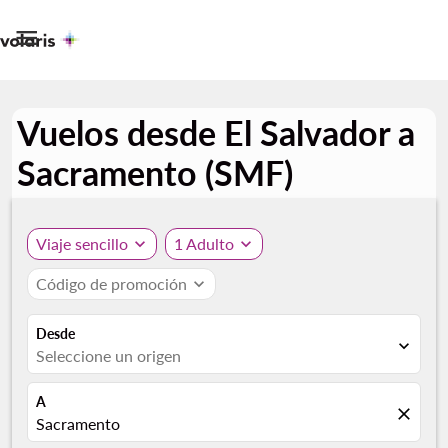

Vuelos desde El Salvador a
Sacramento (SMF)
Viaje sencillo
expand_more
1 Adulto
expand_more
Código de promoción
expand_more
Desde
expand_more
Seleccione un origen
A
close
Sacramento