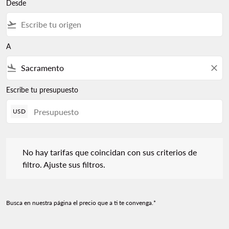
Desde
flight_takeoff
A
flight_land
close
Escribe tu presupuesto
USD
No hay tarifas que coincidan con sus criterios de filtro. Ajuste s
No hay tarifas que coincidan con sus criterios de
filtro. Ajuste sus filtros.
Busca en nuestra página el precio que a ti te convenga.*