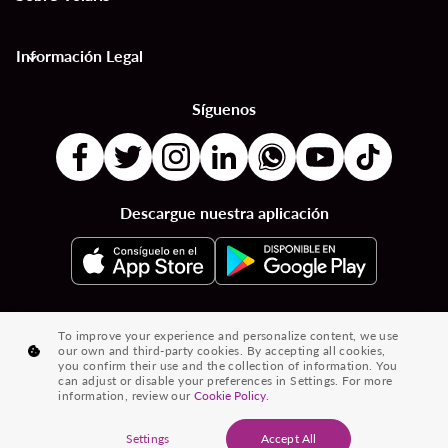
Información Legal
keyboard_arrow_down
Síguenos
Descargue nuestra aplicación
|
|
|
Destinos por Países
Destinos por Ciudades
Vuelos desde País a País
To improve your experience and personalize content, we use
our own and third-party cookies. By accepting all cookies,
|
|
Vuelos de Ciudad a Ciudad
Vuelos de Países a Ciudades
you confirm their use and the collection of information. You
can adjust or disable your preferences in Settings. For more
|
Vuelos desde Ciudades
Vuelos desde Países
information, review our
Cookie Policy.
® 2026 Volaris y su logotipo son marcas registradas de Volaris
Settings
Accept All