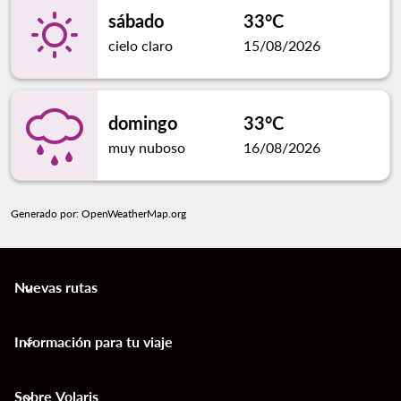
sábado
33°C
cielo claro
15/08/2026
domingo
33°C
muy nuboso
16/08/2026
Generado por
: OpenWeatherMap.org
Nuevas rutas
keyboard_arrow_down
Información para tu viaje
keyboard_arrow_down
Sobre Volaris
keyboard_arrow_down