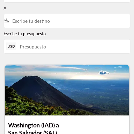
A
flight_land
Escribe tu presupuesto
USD
Washington (IAD)
a
San Salvador (SAL)