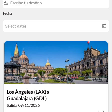
flight_land
Fecha
Select dates
today
Los Ángeles (LAX)
a
Guadalajara (GDL)
Salida 09/11/2026