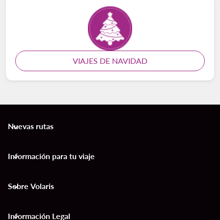
VIAJES DE NAVIDAD
Nuevas rutas
keyboard_arrow_down
Información para tu viaje
keyboard_arrow_down
Sobre Volaris
keyboard_arrow_down
Información Legal
keyboard_arrow_down