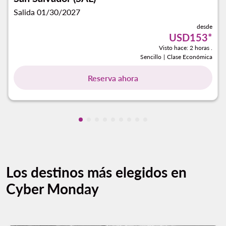
Salida 01/30/2027
desde
USD153
*
Visto hace: 2 horas .
Sencillo
|
Clase Económica
Reserva ahora
Mostrando cmp-pagination-showing-c
Mostrando cmp-pagination-showing
Mostrando cmp-pagination-showi
Mostrando cmp-pagination-sho
Mostrando cmp-pagination-s
Mostrando cmp-pagination
Mostrando cmp-paginati
Mostrando cmp-pagina
Mostrando cmp-pagi
Los destinos más elegidos en
Cyber Monday