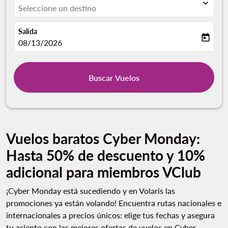
expand_more
Seleccione un destino
Salida
today
fc-booking-departure-date-aria-label
08/13/2026
Buscar Vuelos
Vuelos baratos Cyber Monday:
Hasta 50% de descuento y 10%
adicional para miembros VClub
¡Cyber Monday está sucediendo y en Volaris las
promociones ya están volando! Encuentra rutas nacionales e
internacionales a precios únicos: elige tus fechas y asegura
tu asiento con las mejores ofertas de vuelos en Cyber