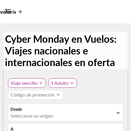

Cyber Monday en Vuelos:
Viajes nacionales e
internacionales en oferta
Viaje sencillo
expand_more
1 Adulto
expand_more
Código de promoción
expand_more
Desde
expand_more
Seleccione un origen
A