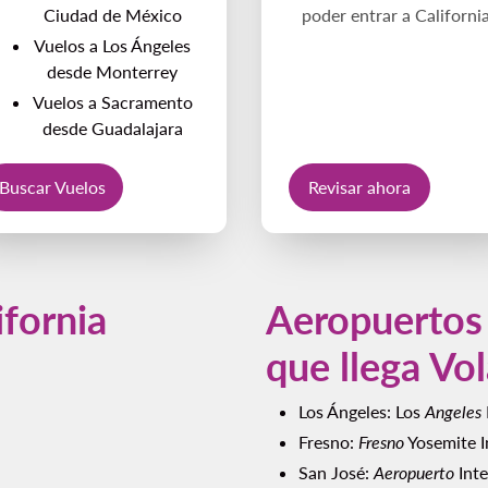
Ciudad de México
poder entrar a California
Vuelos a Los Ángeles
desde Monterrey
Vuelos a Sacramento
desde Guadalajara
Buscar Vuelos
Revisar ahora
fornia
Aeropuertos 
que llega Vol
Los Ángeles:
Los
Angeles
Fresno:
Fresno
Yosemite I
San José:
Aeropuerto
Inte