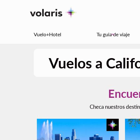
Vuelo+Hotel
Tu guia de viaje
keyboard_arrow_down
Vuelos a Calif
Encuen
Checa nuestros destin