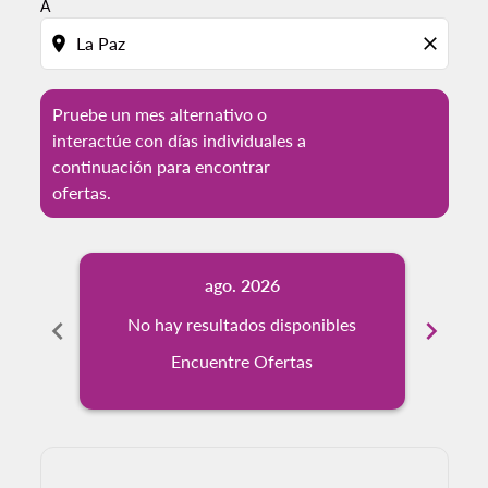
A
location_on
close
Pruebe un mes alternativo o
interactúe con días individuales a
continuación para encontrar
ofertas.
ago. 2026
chevron_left
No hay resultados disponibles
chevron_right
No
Encuentre Ofertas
Displaying fares for agosto-2026