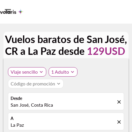

Vuelos baratos de San José,
CR a La Paz desde
129USD
Viaje sencillo
expand_more
1 Adulto
expand_more
Código de promoción
expand_more
Desde
close
San José, Costa Rica
A
close
La Paz