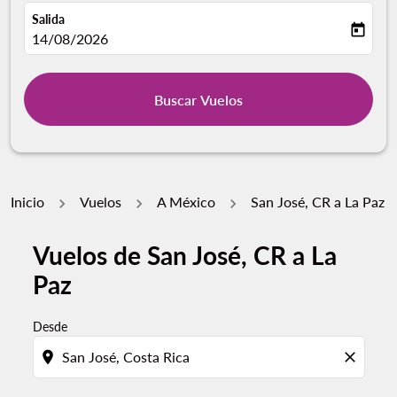
Salida
today
fc-booking-departure-date-aria-label
14/08/2026
Buscar Vuelos
Inicio
Vuelos
A México
San José, CR a La Paz
Vuelos de San José, CR a La
Pruebe un mes alternativo o interactúe con días indivi
Paz
Desde
location_on
close