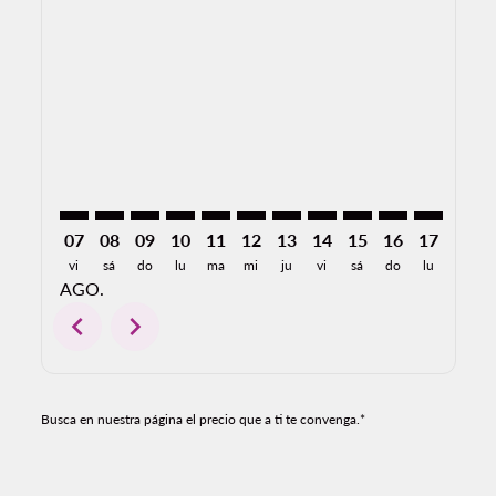
SJO–LAP: cmp-view-offers-disclaimer. Encuentre Ofe
SJO–LAP: cmp-view-offers-disclaimer. Encuentre
SJO–LAP: cmp-view-offers-disclaimer. Encue
SJO–LAP: cmp-view-offers-disclaimer. E
SJO–LAP: cmp-view-offers-disclaime
SJO–LAP: cmp-view-offers-discl
SJO–LAP: cmp-view-offers-d
SJO–LAP: cmp-view-offe
SJO–LAP: cmp-view
SJO–LAP: cmp-
SJO–LAP: 
SJO–L
S
07
08
09
10
11
12
13
14
15
16
17
18
vi
sá
do
lu
ma
mi
ju
vi
sá
do
lu
ma
AGO.
chevron_left
chevron_right
Busca en nuestra página el precio que a ti te convenga.*