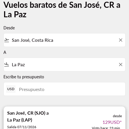
Vuelos baratos de San José, CR a
La Paz
Desde
flight_takeoff
close
A
flight_land
close
Escribe tu presupuesto
USD
San José, CR (SJO)
a
desde
La Paz (LAP)
129USD
*
Salida 07/11/2026
Visto hace: 23 min .