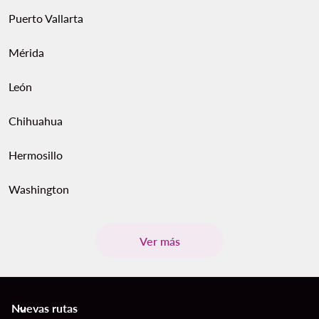
Puerto Vallarta
Mérida
León
Chihuahua
Hermosillo
Washington
Ver más
Nuevas rutas
keyboard_arrow_down