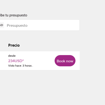
ribe tu presupuesto
SD
Precio
desde
234USD
*
Book now
Visto hace: 3 horas .