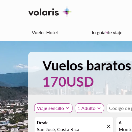
Vuelo+Hotel
Tu guia de viaje
keyboard_arrow_down
Vuelos baratos
170USD
Viaje sencillo
expand_more
1 Adulto
expand_more
Código de
Desde
A
close