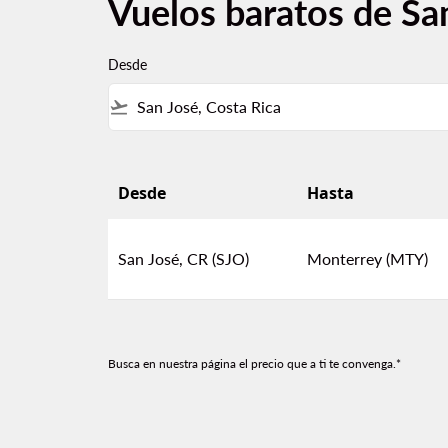
Vuelos baratos de Sa
Desde
flight_takeoff
Desde
Hasta
Vuelos baratos de San José, CR a Monterrey
San José, CR (SJO)
Monterrey (MTY)
Busca en nuestra página el precio que a ti te convenga.*