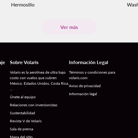
Hermosillo
Wash
Ver más
aje
Sobre Volaris
Información Legal
Volaris es la aerolínea de ultra bajo
Términos y condiciones para
costo con vuelos que cubren
volaris.com
México, Estados Unidos, Costa Rica,
Aviso de privacidad
…
Información legal
Únete al equipo
Relaciones con inversionistas
Sustentabilidad
Revista V de Volaris
Sala de prensa
Mapa del sitio