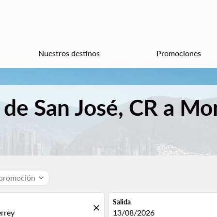
Nuestros destinos
Promociones
 de San José, CR a Mo
 promoción
expand_more
Salida
close
fc-booking-departure-date-aria
13/08/2026