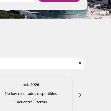
close
oct. 2026
n
No hay resultados disponibles
chevron_right
No hay resu
Encuentre Ofertas
Encue