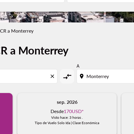
 CR a Monterrey
CR a Monterrey
A
compare_arrows
close
location_on
sep. 2026
Desde
170USD
*
Visto hace: 3 horas .
Tipo de Vuelo Solo Ida
|
Clase Económica