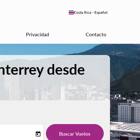
keyboard_arrow_down
Costa Rica
-
Español
Privacidad
Contacto
nterrey desde
Buscar Vuelos
today
-label