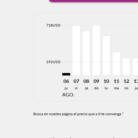
cmp-daily-histogram-bars-legend-max-price-ari
718USD
Displaying fares for agosto-2026
SJO–MTY: cmp-view-offers-discla
SJO–MTY, 07/08/2026: Desd
SJO–MTY, 08/08/2026: 
SJO–MTY, 09/08/20
SJO–MTY, 10/0
SJO–MTY, 1
SJO–MT
SJ
cmp-daily-histogram-bars-legend-min-price-ari
192USD
06
07
08
09
10
11
12
1
ju
vi
sá
do
lu
ma
mi
ju
AGO.
Busca en nuestra página el precio que a ti te convenga.*