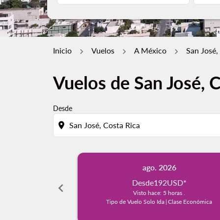
Inicio
Vuelos
A México
San José,
Vuelos de San José, 
Desde
location_on
ago. 2026
Desde
192USD
*
chevron_left
Visto hace: 5 horas .
Tipo de Vuelo Solo Ida
|
Clase Económica