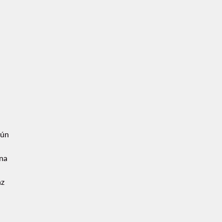
ún
ana
az