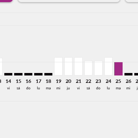
a-label 718USD
imer. Encuentre Ofertas
e 718USD
Desde 638USD
26: Desde 718USD
8/2026: Desde 570USD
1/08/2026: Desde 338USD
Y, 12/08/2026: Desde 253USD
O–MTY, 13/08/2026: Desde 253USD
SJO–MTY: cmp-view-offers-disclaimer. Encuentre Ofertas
SJO–MTY: cmp-view-offers-disclaimer. Encuentre Ofer
SJO–MTY: cmp-view-offers-disclaimer. Encuentre 
SJO–MTY: cmp-view-offers-disclaimer. Encue
SJO–MTY: cmp-view-offers-disclaimer. E
SJO–MTY, 19/08/2026: Desde 258US
SJO–MTY, 20/08/2026: Desde 2
SJO–MTY, 21/08/2026: Des
SJO–MTY, 22/08/2026:
SJO–MTY, 23/08/2
SJO–MTY, 24/0
SJO–MTY, 
SJO–M
S
a-label 192USD
3
14
15
16
17
18
19
20
21
22
23
24
25
26
vi
sá
do
lu
ma
mi
ju
vi
sá
do
lu
ma
mi