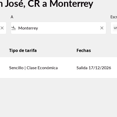
n José, CR a Monterrey
A
Esc
close
flight_land
close
U
Tipo de tarifa
Fechas
Sencillo
|
Clase Económica
Salida 17/12/2026