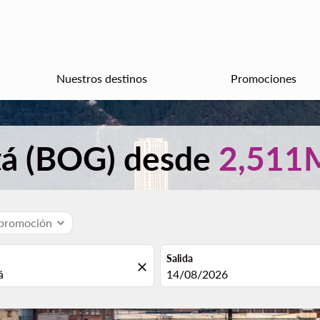
Nuestros destinos
Promociones
tá (BOG) desde
2,51
 promoción
expand_more
Salida
close
fc-booking-departure-date-aria
14/08/2026