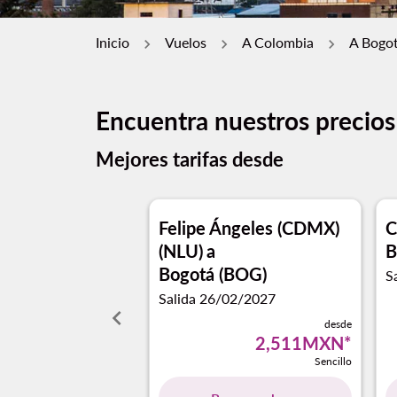
Inicio
Vuelos
A Colombia
A Bogo
Encuentra nuestros precios
Mejores tarifas desde
Felipe Ángeles (CDMX)
C
(NLU)
a
B
Bogotá (BOG)
S
Salida 26/02/2027
keyboard_arrow_left
desde
2,511MXN
*
Sencillo