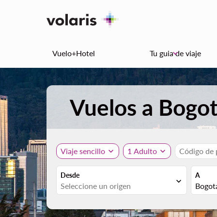
Vuelo+Hotel
Tu guia de viaje
keyboard_arrow_down
Vuelos a Bogo
Viaje sencillo
expand_more
1 Adulto
expand_more
Código de
Desde
A
expand_more