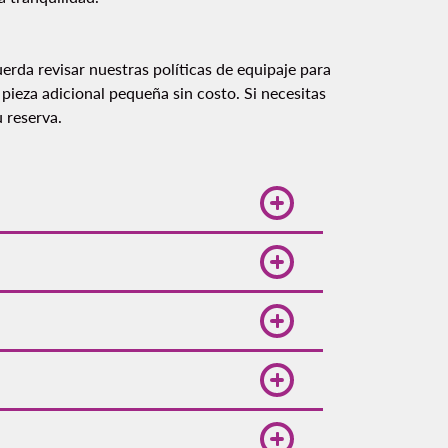
uerda revisar nuestras políticas de equipaje para
pieza adicional pequeña sin costo. Si necesitas
 reserva.
s promociones disponibles. En
ón a Bogotá, Colombia, te
promociones exclusivas. También
rte a las alertas de ofertas
stras oficinas. Revisa nuestras
 meses, las lluvias son menos
odidad.