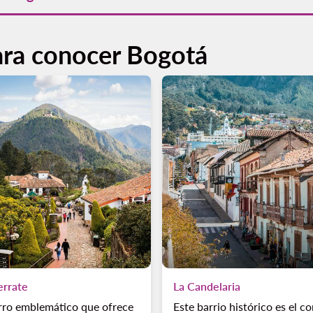
lo. Solo debes seleccionar la opción de "ida y vuelta" al realiz
on anticipación te permite acceder a ofertas de vuelos a Bogotá e
ara conocer Bogotá
rrate
La Candelaria
rro emblemático que ofrece
Este barrio histórico es el c