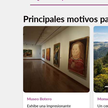
Comprar vuelos redondos a Bogotá es sencil
Volaris. Además, adquirir vuelos redondos c
Principales motivos p
Museo Botero
Monse
Exhibe una impresionante
Un ce