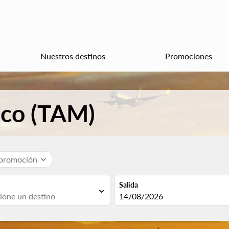
Nuestros destinos
Promociones
ico (TAM)
 promoción
expand_more
Salida
expand_more
fc-booking-departure-date-aria
14/08/2026