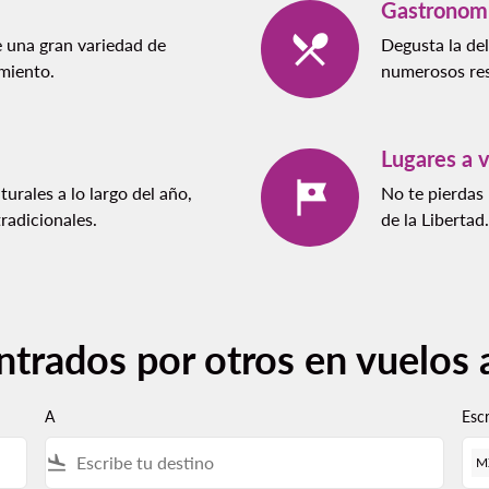
Gastronom
 una gran variedad de
Degusta la del
amiento.
numerosos res
Lugares a v
urales a lo largo del año,
No te pierdas 
tradicionales.
de la Libertad.
ntrados por otros en vuelos
A
Esc
flight_land
M