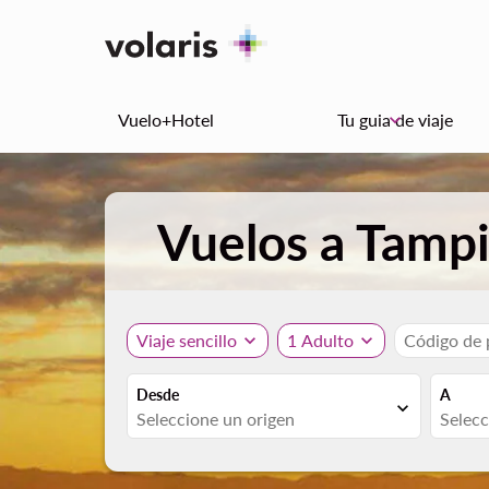
Vuelo+Hotel
Tu guia de viaje
keyboard_arrow_down
Vuelos a Tamp
Viaje sencillo
expand_more
1 Adulto
expand_more
Código de
Desde
A
expand_more