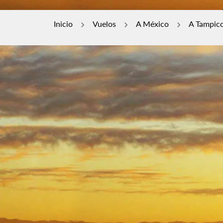
Inicio
Vuelos
A México
A Tampic