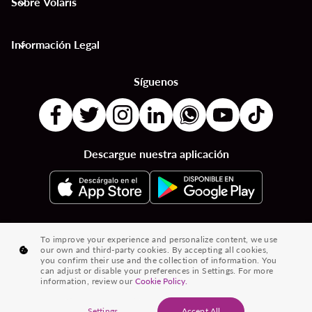
Sobre Volaris
keyboard_arrow_down
Información Legal
keyboard_arrow_down
Síguenos
Descargue nuestra aplicación
|
|
|
Destinos por Países
Destinos por Ciudades
Vuelos desde País a País
To improve your experience and personalize content, we use
our own and third-party cookies. By accepting all cookies,
|
|
Vuelos de Ciudad a Ciudad
Vuelos de Países a Ciudades
you confirm their use and the collection of information. You
can adjust or disable your preferences in Settings. For more
|
Vuelos desde Ciudades
Vuelos desde Países
information, review our
Cookie Policy.
® 2026 Volaris y su logotipo son marcas registradas de Volaris
Settings
Accept All