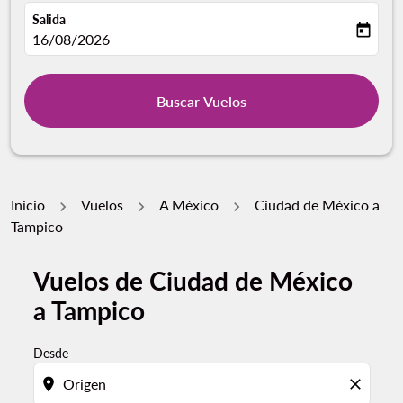
Salida
today
fc-booking-departure-date-aria-label
16/08/2026
Buscar Vuelos
Inicio
Vuelos
A México
Ciudad de México a
Tampico
Vuelos de Ciudad de México
Por favor, intente actualizar su ruta (origen y / o dest
a Tampico
Desde
location_on
close