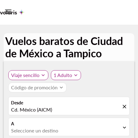

Vuelos baratos de Ciudad
de México a Tampico
Viaje sencillo
expand_more
1 Adulto
expand_more
Código de promoción
expand_more
Desde
close
Cd. México (AICM)
A
expand_more
Seleccione un destino