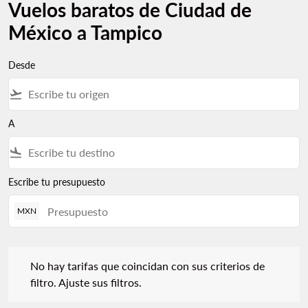
Vuelos baratos de Ciudad de
México a Tampico
Desde
flight_takeoff
A
flight_land
Escribe tu presupuesto
MXN
No hay tarifas que coincidan con sus criterios de filtro. Ajuste s
No hay tarifas que coincidan con sus criterios de
filtro. Ajuste sus filtros.