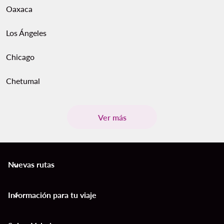
Oaxaca
Los Ángeles
Chicago
Chetumal
Ver más
Nuevas rutas
keyboard_arrow_down
Información para tu viaje
keyboard_arrow_down