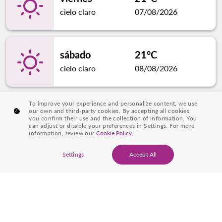
cielo claro
07/08/2026
sábado
21°C
cielo claro
08/08/2026
To improve your experience and personalize content, we use
domingo
21°C
our own and third-party cookies. By accepting all cookies,
you confirm their use and the collection of information. You
lluvia ligera
09/08/2026
can adjust or disable your preferences in Settings. For more
information, review our
Cookie Policy.
Settings
Accept All
lunes
20°C
lluvia moderada
10/08/2026