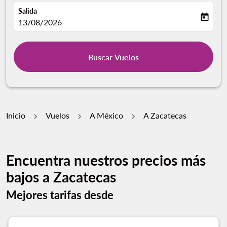
Salida
today
fc-booking-departure-date-aria-label
13/08/2026
Buscar Vuelos
Inicio
Vuelos
A México
A Zacatecas
Encuentra nuestros precios más
bajos a Zacatecas
Mejores tarifas desde