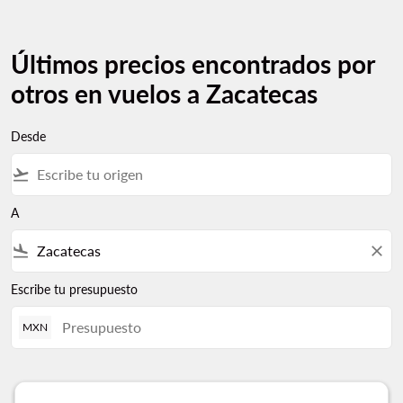
Últimos precios encontrados por
otros en vuelos a Zacatecas
Desde
flight_takeoff
A
flight_land
close
Escribe tu presupuesto
MXN