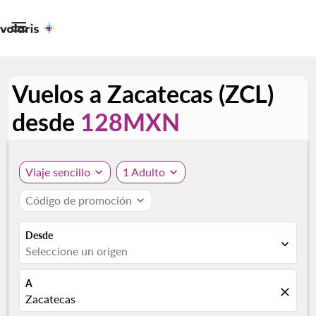

Vuelos a Zacatecas (ZCL)
desde
128MXN
Viaje sencillo
expand_more
1 Adulto
expand_more
Código de promoción
expand_more
Desde
expand_more
Seleccione un origen
A
close
Zacatecas