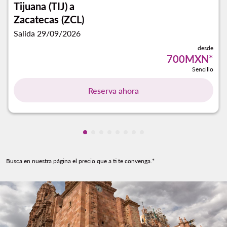
Tijuana (TIJ)
a
Zacatecas (ZCL)
Salida 29/09/2026
desde
700MXN
*
Sencillo
Reserva ahora
Mostrando cmp-pagination-showing-
Mostrando cmp-pagination-showin
Mostrando cmp-pagination-show
Mostrando cmp-pagination-sh
Mostrando cmp-pagination-
Mostrando cmp-paginatio
Mostrando cmp-paginat
Mostrando cmp-pagin
Busca en nuestra página el precio que a ti te convenga.*