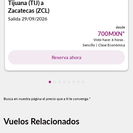
Tijuana (TIJ)
a
Zacatecas (ZCL)
Salida 29/09/2026
desde
700MXN
*
Visto hace: 6 horas .
Sencillo
|
Clase Económica
Reserva ahora
Mostrando cmp-pagination-showing-
Mostrando cmp-pagination-showin
Mostrando cmp-pagination-show
Mostrando cmp-pagination-sh
Mostrando cmp-pagination-
Mostrando cmp-paginatio
Mostrando cmp-paginat
Mostrando cmp-pagin
Busca en nuestra página el precio que a ti te convenga.*
Vuelos Relacionados