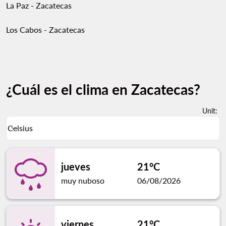
La Paz - Zacatecas
Los Cabos - Zacatecas
¿Cuál es el clima en Zacatecas?
Unit
:
Weather unit option Celsius Selected
Celsius
keyboard_arrow_down
jueves
21°C
muy nuboso
06/08/2026
viernes
21°C