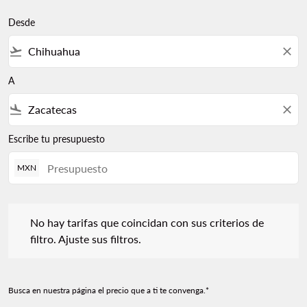
Desde
flight_takeoff
close
A
flight_land
close
Escribe tu presupuesto
MXN
No hay tarifas que coincidan con sus criterios de filtro. Ajuste s
No hay tarifas que coincidan con sus criterios de
filtro. Ajuste sus filtros.
Busca en nuestra página el precio que a ti te convenga.*