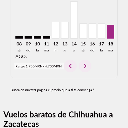
CUU–ZCL: cmp-view-offers-disclaimer. Encuentre Ofe
CUU–ZCL: cmp-view-offers-disclaimer. Encuentr
CUU–ZCL: cmp-view-offers-disclaimer. Encu
CUU–ZCL: cmp-view-offers-disclaimer. 
CUU–ZCL, 12/08/2026: Desde 2,11
CUU–ZCL, 13/08/2026: Desde 
CUU–ZCL, 14/08/2026: De
CUU–ZCL, 15/08/2026:
CUU–ZCL, 16/08/2
CUU–ZCL, 17/
CUU–ZCL,
CUU–Z
C
08
09
10
11
12
13
14
15
16
17
18
19
sá
do
lu
ma
mi
ju
vi
sá
do
lu
ma
mi
AGO.
chevron_left
chevron_right
Rango
1,750MXN
-
4,700MXN
Busca en nuestra página el precio que a ti te convenga.*
Vuelos baratos de Chihuahua a
Zacatecas