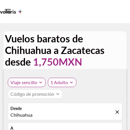

Vuelos baratos de
Chihuahua a Zacatecas
desde
1,750MXN
Viaje sencillo
expand_more
1 Adulto
expand_more
Código de promoción
expand_more
Desde
close
Chihuahua
A