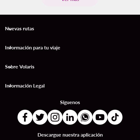
Nuevas rutas
keyboard_arrow_down
Información para tu viaje
keyboard_arrow_down
Sobre Volaris
keyboard_arrow_down
Información Legal
keyboard_arrow_down
Síguenos
Descargue nuestra aplicación