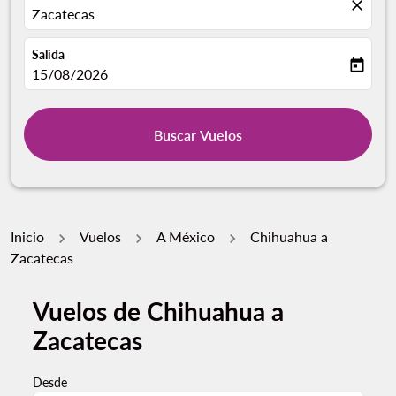
close
Zacatecas
Salida
today
fc-booking-departure-date-aria-label
15/08/2026
Buscar Vuelos
Inicio
Vuelos
A México
Chihuahua a
Zacatecas
Vuelos de Chihuahua a
Zacatecas
Desde