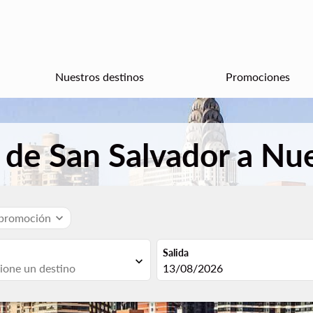
Nuestros destinos
Promociones
 de San Salvador a Nu
 promoción
expand_more
Salida
expand_more
fc-booking-departure-date-aria
13/08/2026