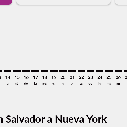
mer. Encuentre Ofertas
sclaimer. Encuentre Ofertas
s-disclaimer. Encuentre Ofertas
ffers-disclaimer. Encuentre Ofertas
ew-offers-disclaimer. Encuentre Ofertas
p-view-offers-disclaimer. Encuentre Ofertas
K: cmp-view-offers-disclaimer. Encuentre Ofertas
L–JFK: cmp-view-offers-disclaimer. Encuentre Ofertas
SAL–JFK: cmp-view-offers-disclaimer. Encuentre Ofertas
SAL–JFK: cmp-view-offers-disclaimer. Encuentre Ofert
SAL–JFK: cmp-view-offers-disclaimer. Encuentre O
SAL–JFK: cmp-view-offers-disclaimer. Encuen
SAL–JFK: cmp-view-offers-disclaimer. En
SAL–JFK: cmp-view-offers-disclaimer
SAL–JFK: cmp-view-offers-discla
SAL–JFK: cmp-view-offers-di
SAL–JFK: cmp-view-offe
SAL–JFK: cmp-view-
SAL–JFK: cmp-v
SAL–JFK: c
SAL–J
S
3
14
15
16
17
18
19
20
21
22
23
24
25
26
vi
sá
do
lu
ma
mi
ju
vi
sá
do
lu
ma
mi
n Salvador a Nueva York