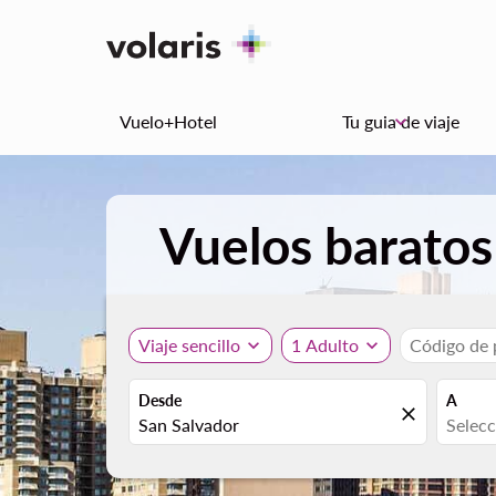
Vuelo+Hotel
Tu guia de viaje
keyboard_arrow_down
Vuelos baratos
Viaje sencillo
expand_more
1 Adulto
expand_more
Código de
Desde
A
close