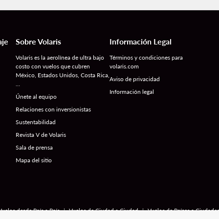
aje
Sobre Volaris
Información Legal
Volaris es la aerolínea de ultra bajo
Términos y condiciones para
costo con vuelos que cubren
volaris.com
México, Estados Unidos, Costa Rica,
Aviso de privacidad
…
Información legal
Únete al equipo
Relaciones con inversionistas
Sustentabilidad
Revista V de Volaris
Sala de prensa
Mapa del sitio
|
|
Vuelos desde País a País
Vuelos de Ciudad a Ciudad
Vuelos de Países a Ciudade