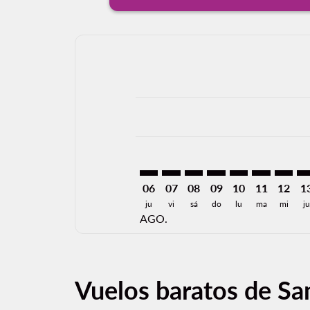
Displaying fares for agosto-2026
SAL–JFK: cmp-view-offers-disclai
SAL–JFK: cmp-view-offers-di
SAL–JFK: cmp-view-offer
SAL–JFK: cmp-view-o
SAL–JFK: cmp-vi
SAL–JFK: cm
SAL–JF
SA
06
07
08
09
10
11
12
1
ju
vi
sá
do
lu
ma
mi
ju
AGO.
Vuelos baratos de Sa