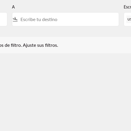
A
Esc
flight_land
U
iltro. Ajuste sus filtros.
 de filtro. Ajuste sus filtros.