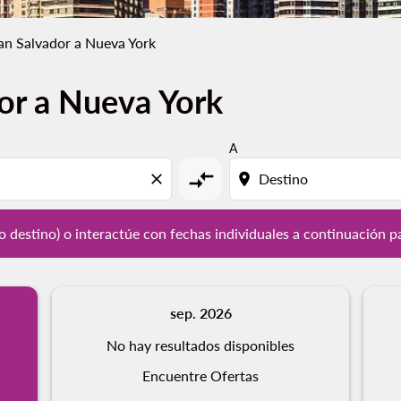
an Salvador a Nueva York
or a Nueva York
y / o destino) o interactúe con fechas individuales a continu
A
compare_arrows
close
location_on
/ o destino) o interactúe con fechas individuales a continuación p
sep. 2026
No hay resultados disponibles
Encuentre Ofertas