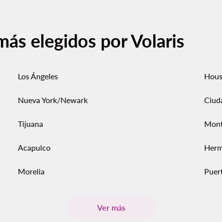
más elegidos por Volaris
Los Ángeles
Hous
Nueva York/Newark
Ciud
Tijuana
Mont
Acapulco
Herm
Morelia
Puert
Ver más