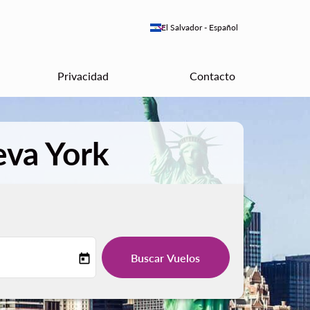
keyboard_arrow_down
El Salvador
-
Español
Privacidad
Contacto
eva York
Buscar Vuelos
today
-label