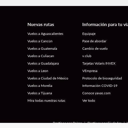
Nuevas rutas
Información para tu vi
Vuelos a Aguascalientes
Equipaje
Vuelos a Cancún
Pase de abordar
Vuelos a Guatemala
Cambio de vuelo
Vuelos a Culiacan
v.club
Vuelos a Guadalajara
Tarjetas Volaris INVEX
Vuelos a Leon
VEmpresa
Vuelos a Ciudad de México
Protocolo de bioseguridad
Vuelos a Morelia
Información COVID-19
Vuelos a Tijuana
Conoce yavas.com
Mira todas nuestras rutas
Ver todo
|
|
Destinos por Países
Destinos por Ciudades