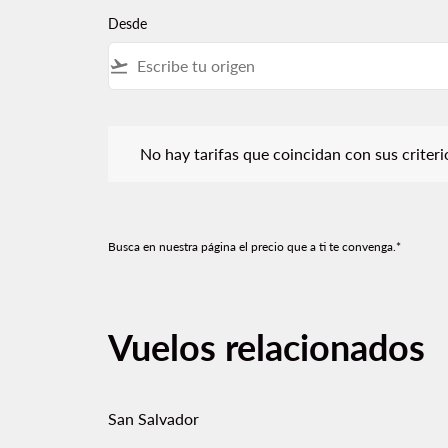
Desde
flight_takeoff
No hay tarifas que coincidan con sus criterios de f
No hay tarifas que coincidan con sus criterios
Busca en nuestra página el precio que a ti te convenga.*
Vuelos relacionados
San Salvador