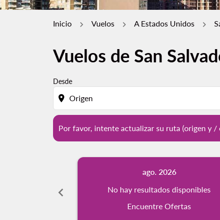
Inicio
Vuelos
A Estados Unidos
S
Vuelos de San Salvad
Por favor, intente actualizar su ruta (origen 
Desde
location_on
Por favor, intente actualizar su ruta (origen y 
ago. 2026
chevron_left
No hay resultados disponibles
Encuentre Ofertas