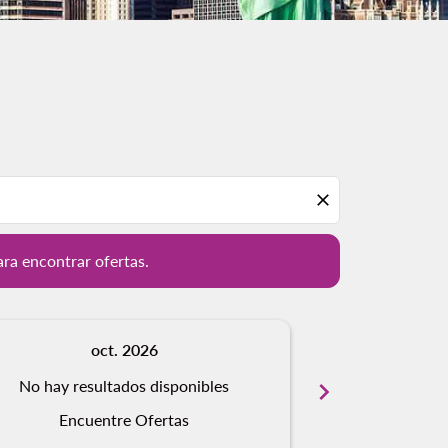
ación para encontrar ofertas.
close
ara encontrar ofertas.
oct. 2026
n
No hay resultados disponibles
chevron_right
No hay resu
Encuentre Ofertas
Encue