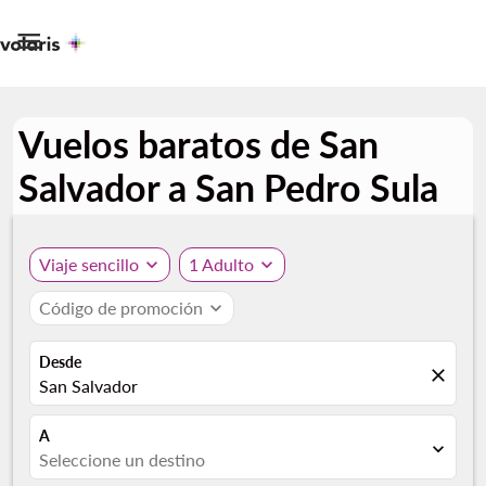

Vuelos baratos de San
Salvador a San Pedro Sula
Viaje sencillo
expand_more
1 Adulto
expand_more
Código de promoción
expand_more
Desde
close
San Salvador
A
expand_more
Seleccione un destino