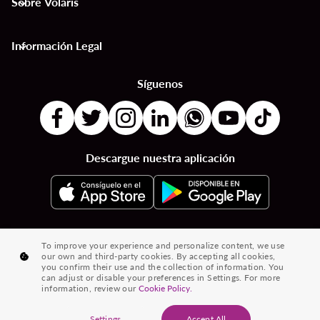
Sobre Volaris
keyboard_arrow_down
Información Legal
keyboard_arrow_down
Síguenos
Descargue nuestra aplicación
|
|
|
Destinos por Países
Destinos por Ciudades
Vuelos desde País a País
To improve your experience and personalize content, we use
our own and third-party cookies. By accepting all cookies,
|
|
Vuelos de Ciudad a Ciudad
Vuelos de Países a Ciudades
you confirm their use and the collection of information. You
can adjust or disable your preferences in Settings. For more
|
Vuelos desde Ciudades
Vuelos desde Países
information, review our
Cookie Policy.
® 2026 Volaris y su logotipo son marcas registradas de Volaris
Settings
Accept All