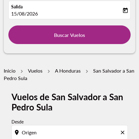
Salida
today
fc-booking-departure-date-aria-label
15/08/2026
Buscar Vuelos
Inicio
Vuelos
A Honduras
San Salvador a San
Pedro Sula
Vuelos de San Salvador a San
Por favor, intente actualizar su ruta (origen y / o dest
Pedro Sula
Desde
location_on
close