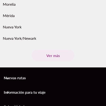
Morelia
Mérida
Nueva York
Nueva York/Newark
Ver más
Nuevas rutas
keyboard_arrow_down
Información para tu viaje
keyboard_arrow_down