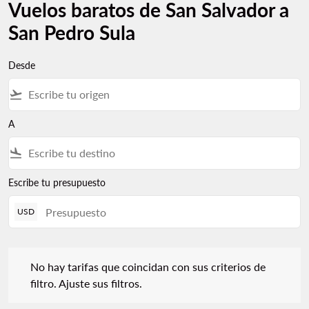
Vuelos baratos de San Salvador a
San Pedro Sula
Desde
flight_takeoff
A
flight_land
Escribe tu presupuesto
USD
No hay tarifas que coincidan con sus criterios de filtro. Ajuste s
No hay tarifas que coincidan con sus criterios de
filtro. Ajuste sus filtros.