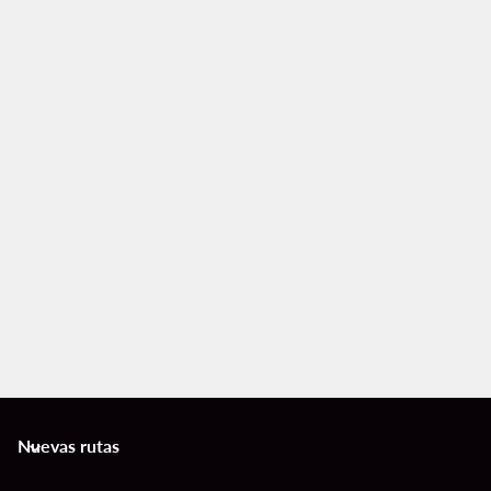
Nuevas rutas
keyboard_arrow_down