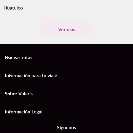
Huatulco
Ver más
Nuevas rutas
keyboard_arrow_down
Información para tu viaje
keyboard_arrow_down
Sobre Volaris
keyboard_arrow_down
Información Legal
keyboard_arrow_down
Síguenos