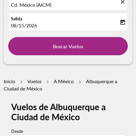
close
Cd. México (AICM)
Salida
today
fc-booking-departure-date-aria-label
08/15/2026
Buscar Vuelos
Inicio
Vuelos
A México
Albuquerque a
Ciudad de México
Vuelos de Albuquerque a
Por favor, intente actualizar su ruta (origen y / o dest
Ciudad de México
Desde