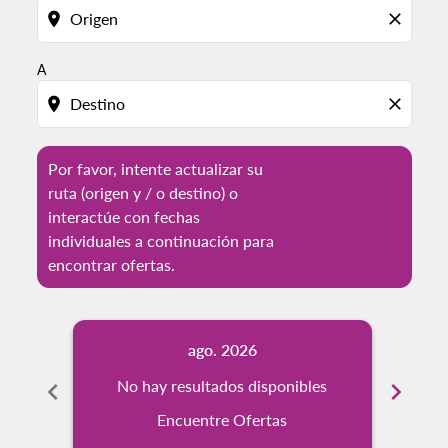
location_on
close
A
location_on
close
Por favor, intente actualizar su
ruta (origen y / o destino) o
interactúe con fechas
individuales a continuación para
encontrar ofertas.
ago. 2026
chevron_left
No hay resultados disponibles
chevron_right
No
Encuentre Ofertas