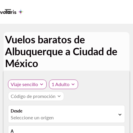

Vuelos baratos de
Albuquerque a Ciudad de
México
Viaje sencillo
expand_more
1 Adulto
expand_more
Código de promoción
expand_more
Desde
expand_more
Seleccione un origen
A