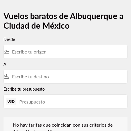
Vuelos baratos de Albuquerque a
Ciudad de México
Desde
flight_takeoff
A
flight_land
Escribe tu presupuesto
USD
No hay tarifas que coincidan con sus criterios de filtro. Ajuste s
No hay tarifas que coincidan con sus criterios de