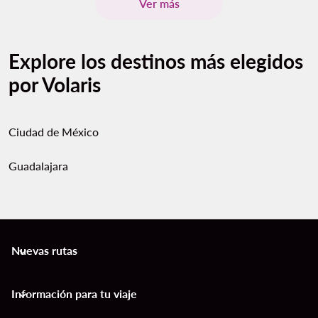
Ver más
Explore los destinos más elegidos
por Volaris
Ciudad de México
Guadalajara
Nuevas rutas
keyboard_arrow_down
Información para tu viaje
keyboard_arrow_down