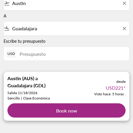
flight_takeoff
close
A
flight_land
close
Escribe tu presupuesto
USD
Austin (AUS)
a
desde
Guadalajara (GDL)
USD221
*
Salida 11/18/2026
Visto hace: 5 horas .
Sencillo
|
Clase Económica
Book now