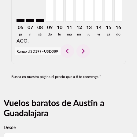
06
07
08
09
10
11
12
13
14
15
16
17
ju
vi
sá
do
lu
ma
mi
ju
vi
sá
do
lu
AGO.
chevron_left
chevron_right
Rango
USD199
-
USD389
Busca en nuestra página el precio que a ti te convenga.*
Vuelos baratos de Austin a
Guadalajara
Desde