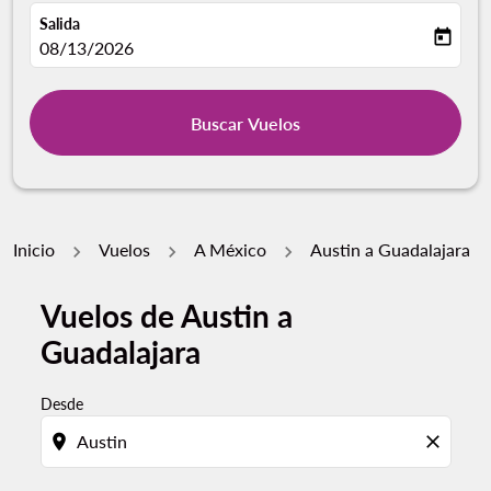
Salida
today
fc-booking-departure-date-aria-label
08/13/2026
Buscar Vuelos
Inicio
Vuelos
A México
Austin a Guadalajara
Vuelos de Austin a
Guadalajara
Desde
location_on
close