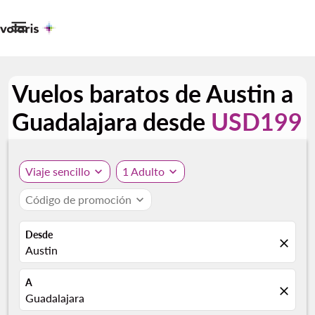

Vuelos baratos de Austin a
Guadalajara desde
USD199
Viaje sencillo
expand_more
1 Adulto
expand_more
Código de promoción
expand_more
Desde
close
Austin
A
close
Guadalajara