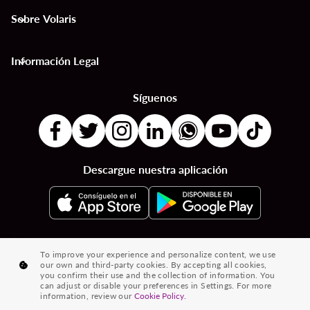
Sobre Volaris
keyboard_arrow_down
Información Legal
keyboard_arrow_down
Síguenos
Descargue nuestra aplicación
|
|
|
Destinos por Países
Destinos por Ciudades
Vuelos desde País a País
To improve your experience and personalize content, we use
our own and third-party cookies. By accepting all cookies,
|
|
Vuelos de Ciudad a Ciudad
Vuelos de Países a Ciudades
you confirm their use and the collection of information. You
can adjust or disable your preferences in Settings. For more
|
Vuelos desde Ciudades
Vuelos desde Países
information, review our
Cookie Policy.