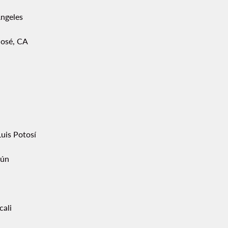
Ángeles
José, CA
uis Potosí
ún
cali