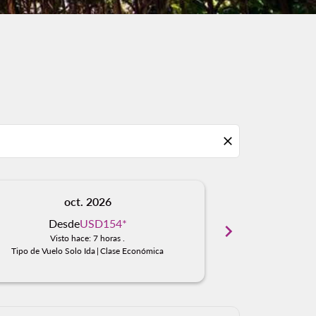
close
oct. 2026
n
Desde
USD154
*
Des
chevron_right
Visto hace: 7 horas .
Visto
Tipo de Vuelo Solo Ida
|
Clase Económica
Tipo de Vuelo S