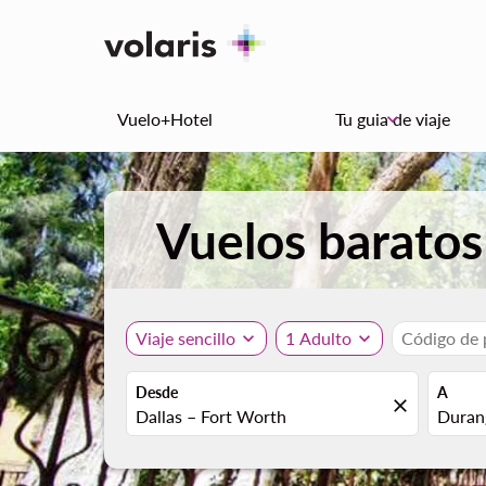
Vuelo+Hotel
Tu guia de viaje
keyboard_arrow_down
Vuelos baratos
Viaje sencillo
expand_more
1 Adulto
expand_more
Código de
Desde
A
close