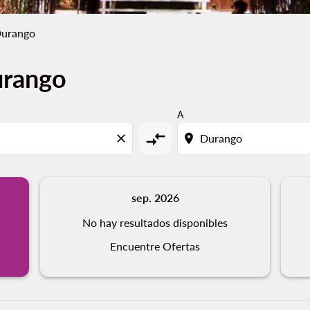
Durango
urango
A
compare_arrows
close
location_on
sep. 2026
No hay resultados disponibles
Encuentre Ofertas