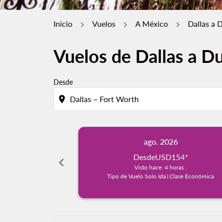
Inicio
Vuelos
A México
Dallas a 
Vuelos de Dallas a D
Desde
location_on
ago. 2026
Desde
USD154
*
chevron_left
Visto hace: 4 horas .
Tipo de Vuelo Solo Ida
|
Clase Económica