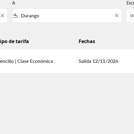
A
Esc
close
flight_land
close
U
ipo de tarifa
Fechas
encillo
|
Clase Económica
Salida 12/11/2026