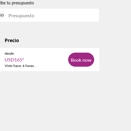
ribe tu presupuesto
SD
Precio
desde
USD165
*
Book now
Visto hace: 6 horas .