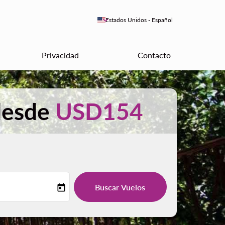
keyboard_arrow_down
Estados Unidos
-
Español
Privacidad
Contacto
 desde
USD154
Buscar Vuelos
today
-label