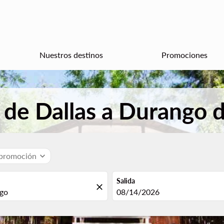
Nuestros destinos
Promociones
 de Dallas a Durango
 promoción
expand_more
Salida
close
fc-booking-departure-date-aria
08/14/2026