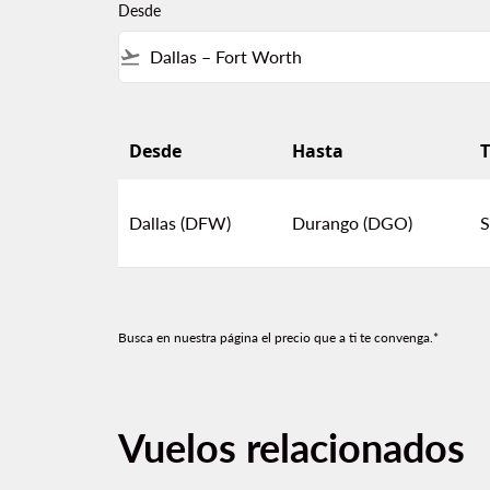
Desde
flight_takeoff
Desde
Hasta
T
Vuelos baratos de Dallas a Durango
Dallas (DFW)
Durango (DGO)
S
Busca en nuestra página el precio que a ti te convenga.*
Vuelos relacionados