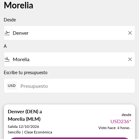
Morelia
Desde
flight_takeoff
close
A
flight_land
close
Escribe tu presupuesto
USD
Denver (DEN)
a
desde
Morelia (MLM)
USD236
*
Salida 12/10/2026
Visto hace: 4 horas .
Sencillo
|
Clase Económica