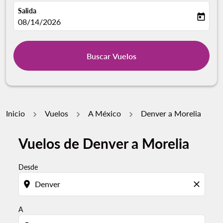
Salida
today
fc-booking-departure-date-aria-label
08/14/2026
Buscar Vuelos
Inicio
Vuelos
A México
Denver a Morelia
Vuelos de Denver a Morelia
Pruebe un mes alternativo o interactúe con días indivi
Desde
location_on
close
A