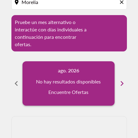
location_on
close
Pruebe un mes alternativo o
interactúe con días individuales a
continuación para encontrar
ofertas.
ago. 2026
chevron_left
No hay resultados disponibles
chevron_right
No
Encuentre Ofertas
Displaying fares for agosto-2026