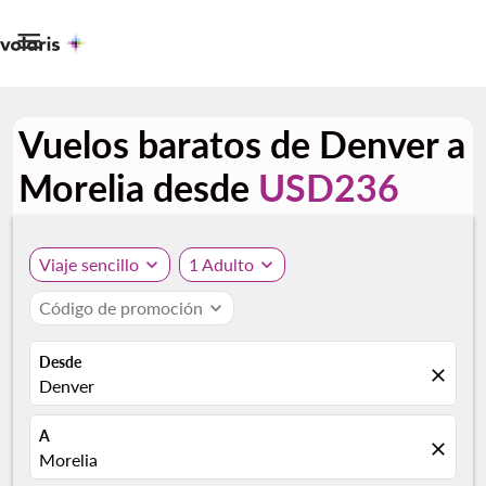

Vuelos baratos de Denver a
Morelia desde
USD236
Viaje sencillo
expand_more
1 Adulto
expand_more
Código de promoción
expand_more
Desde
close
Denver
A
close
Morelia