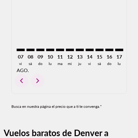
DEN–MLM: cmp-view-offers-disclaimer. Encuentre O
DEN–MLM: cmp-view-offers-disclaimer. Encuent
DEN–MLM: cmp-view-offers-disclaimer. Enc
DEN–MLM: cmp-view-offers-disclaimer. 
DEN–MLM: cmp-view-offers-disclaim
DEN–MLM: cmp-view-offers-disc
DEN–MLM: cmp-view-offers-
DEN–MLM: cmp-view-off
DEN–MLM: cmp-view
DEN–MLM: cmp-
DEN–MLM: 
DEN–M
D
07
08
09
10
11
12
13
14
15
16
17
18
vi
sá
do
lu
ma
mi
ju
vi
sá
do
lu
ma
AGO.
chevron_left
chevron_right
Busca en nuestra página el precio que a ti te convenga.*
Vuelos baratos de Denver a