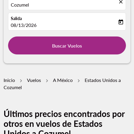
close
Cozumel
Salida
today
fc-booking-departure-date-aria-label
08/13/2026
Buscar Vuelos
Inicio
Vuelos
A México
Estados Unidos a
Cozumel
Últimos precios encontrados por
otros en vuelos de Estados
Unidos a Cozumel