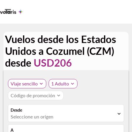

Vuelos desde los Estados
Unidos a Cozumel (CZM)
desde
USD206
Viaje sencillo
expand_more
1 Adulto
expand_more
Código de promoción
expand_more
Desde
expand_more
Seleccione un origen
A