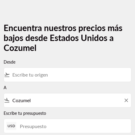
Encuentra nuestros precios más
bajos desde Estados Unidos a
Cozumel
Desde
flight_takeoff
A
flight_land
close
Escribe tu presupuesto
USD