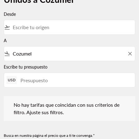
Desde
flight_takeoff
A
flight_land
close
Escribe tu presupuesto
USD
No hay tarifas que coincidan con sus criterios de filtro. Ajuste s
No hay tarifas que coincidan con sus criterios de
filtro. Ajuste sus filtros.
Busca en nuestra página el precio que a ti te convenga.*