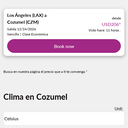
Los Ángeles (LAX)
a
desde
Cozumel (CZM)
USD206
*
Salida 12/24/2026
Visto hace: 11 horas .
Sencillo
|
Clase Económica
Book now
Busca en nuestra página el precio que a ti te convenga.*
Clima en Cozumel
Unit
:
Weather unit option Celsius Selected
Celsius
keyboard_arrow_down