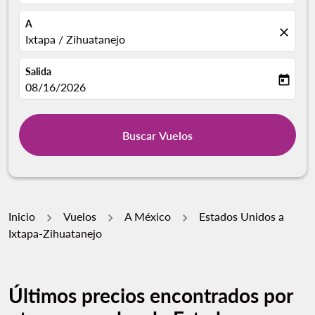
A
close
Ixtapa / Zihuatanejo
Salida
today
fc-booking-departure-date-aria-label
08/16/2026
Buscar Vuelos
Inicio
Vuelos
A México
Estados Unidos a
Ixtapa-Zihuatanejo
Últimos precios encontrados por