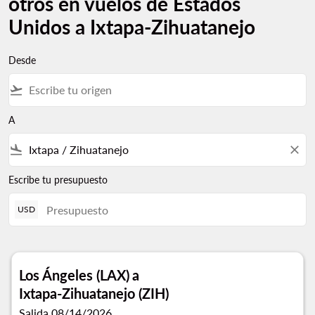
otros en vuelos de Estados
Unidos a Ixtapa-Zihuatanejo
Desde
flight_takeoff
A
flight_land
close
Escribe tu presupuesto
USD
Los Ángeles (LAX)
a
Ixtapa-Zihuatanejo (ZIH)
Salida 08/14/2026