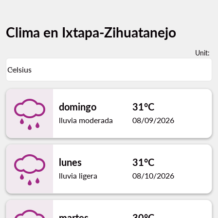
Clima en Ixtapa-Zihuatanejo
Unit
:
Weather unit option Celsius Selected
Celsius
keyboard_arrow_down
domingo
31°C
lluvia moderada
08/09/2026
lunes
31°C
lluvia ligera
08/10/2026
martes
30°C