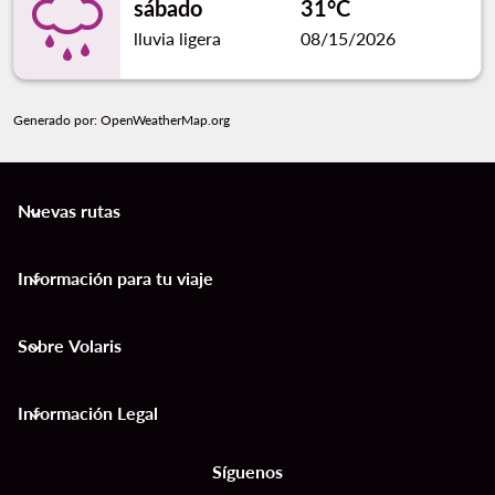
sábado
31°C
lluvia ligera
08/15/2026
Generado por
: OpenWeatherMap.org
Nuevas rutas
keyboard_arrow_down
Información para tu viaje
keyboard_arrow_down
Sobre Volaris
keyboard_arrow_down
Información Legal
keyboard_arrow_down
Síguenos