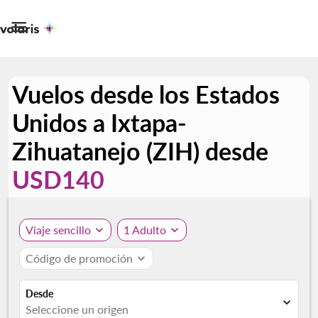

Vuelos desde los Estados
Unidos a Ixtapa-
Zihuatanejo (ZIH) desde
USD140
Viaje sencillo
expand_more
1 Adulto
expand_more
Código de promoción
expand_more
Desde
expand_more
Seleccione un origen