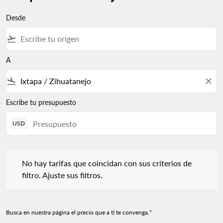
Desde
flight_takeoff
A
flight_land
close
Escribe tu presupuesto
USD
No hay tarifas que coincidan con sus criterios de filtro. Ajuste s
No hay tarifas que coincidan con sus criterios de
filtro. Ajuste sus filtros.
Busca en nuestra página el precio que a ti te convenga.*